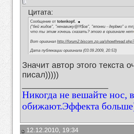
Цитата:
Сообщение от
totenkopf.
("бей жидов", "ненавижу@!#$ов", "японки - дерbмо" и тп
что ты этим хочешь сказать? этого в оригинале нет
Вот оригинал
http://forum2.biscom.zp.ua/showthread.php
Дата публекации оригинала (03.09.2009, 20:53)
Значит автор этого текста оч
писал)))))
__________________
Никогда не вешайте нос, 
обижают.Эффекта больше)
12.12.2010, 19:34