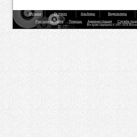
Музыка
Dj mixes
Альбомы
Видеоклипы
Реклама на сайте
Помощь
Администрация
Служба под
Все права защищены © 2007-2026 Bisou