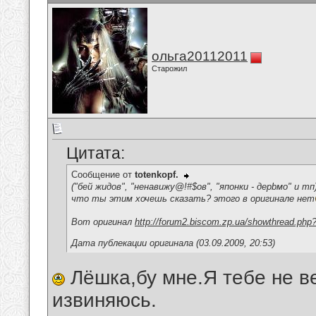
ольга20112011
Старожил
Цитата:
Сообщение от
totenkopf.
("бей жидов", "ненавижу@!#$ов", "японки - дерbмо" и тп
что ты этим хочешь сказать? этого в оригинале нет
Вот оригинал
http://forum2.biscom.zp.ua/showthread.php
Дата публекации оригинала (03.09.2009, 20:53)
Лёшка,бу мне.Я тебе не в
извиняюсь.