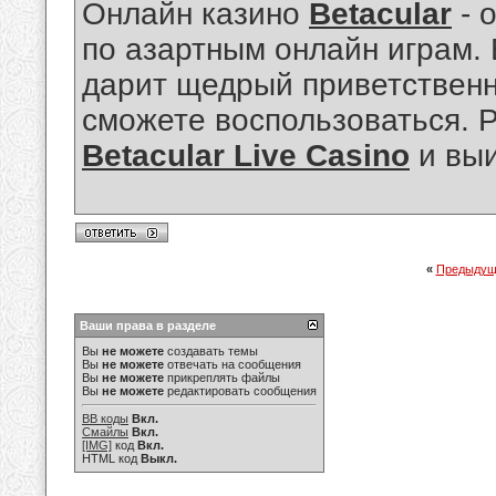
Онлайн казино
Betacular
- 
по азартным онлайн играм.
дарит щедрый приветственн
сможете воспользоваться. Р
Betacular Live Casino
и выи
«
Предыдущ
Ваши права в разделе
Вы
не можете
создавать темы
Вы
не можете
отвечать на сообщения
Вы
не можете
прикреплять файлы
Вы
не можете
редактировать сообщения
BB коды
Вкл.
Смайлы
Вкл.
[IMG]
код
Вкл.
HTML код
Выкл.