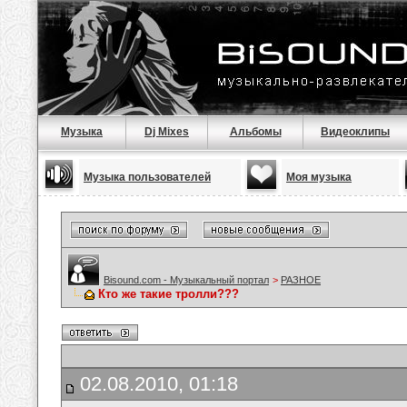
Музыка
Dj Mixes
Альбомы
Видеоклипы
Музыка пользователей
Моя музыка
Bisound.com - Музыкальный портал
>
РАЗНОЕ
Кто же такие тролли???
02.08.2010, 01:18