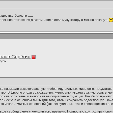
адости,в болезни .....
прежние отношения,а затем ищите себе музу,которую можно пекануть
слав Серёгин
десь
ека называли высококлассную любовницу сильных мира сего, предлагаю
ство. В Европе эпохи возрождения, куртизанки играли важную роль в кр
олняя роль жены и выполняя ее социальные функции. Как было принято 
вали себя в основном лишь для того, чтобы сохранить родословную, за
о искали близких отношений (как сексуальных, так и товарищеских) вне
льше свободы, чем у женщин того времени. Полностью контролируя свои