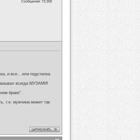
Сообщений: 73,358
а, и все....или подстилка.
 называл всегда МУЗАМИ!
ном браке"..
ь, т.е. мужчина может так