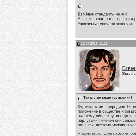
Двойные стандарты:не айс.
А как же в загсе:и в горести и р
Уважаемые,сначала закончите 
15.07.2011, 11:11
Вяче
Живу я з
Так кто же такие куртизанки?
Куртизанками в середине 16 в
положение в обществе и богат
высшему обществу, иногда исп
пар, узами Гименея они связы
альянсы, поэтому мужчины част
У куртизанок было намного бо