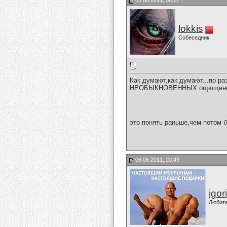
05.06.2011, 06:27
lokkis
Собеседник
Как думают,как думают...по ра
НЕОБЫКНОВЕННЫХ ощющенииий..
это понять раньше,чем потом б
06.06.2011, 20:49
igor
Любит