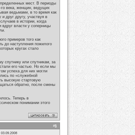
определенных мест. В периоды
8-го века, женщин, ведущих
ывая ведьмами, в то время как
и друг другу, участвуя в
случаев в истории, когда
 вдруг власти у соперницы
ли.
ого примеров того как
еть до наступления пожилого
которых кругах стало
му спутнику или спутникам, за
стали его частью. Но если мы
огом успеха для них могли
ались по «служебной
ять высокую стартовую
ащаться обратно, после смены
илось. Теперь в
ассическом понимании этого
#
5
 03.09.2008