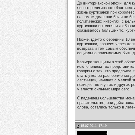
До викторианской эпохи, для 
явного религиозного благочест
жизнь куртизанки при королевс
на самом деле они были не бол
политических интригах, с цель
куртизанки вытесняли любовни
оказывалось больше - то, курт
Позже, где-то с середины 18 в
куртизанки, пронеся через дол
возврата и тем самым обеспечи
социально-приемлемым быть д
Карьера женщины в этой област
исключением тех представител
говорим о тех, кто предпочел 
стать умелое распоряжение де
лестнице», начиная с мелкой 
позицию, но и у тех и других
у власти сильных мира сего.
С падением большинства монар
правительстве, они действовал
слова, остались только в лег
15.07.2011, 17:19