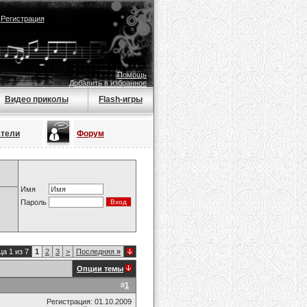
|
Регистрация
Помощь
Добавить в избранное
Видео приколы
Flash-игры
атели
Форум
Имя
Пароль
а 1 из 7
1
2
3
>
Последняя
»
Опции темы
#
1
Регистрация: 01.10.2009