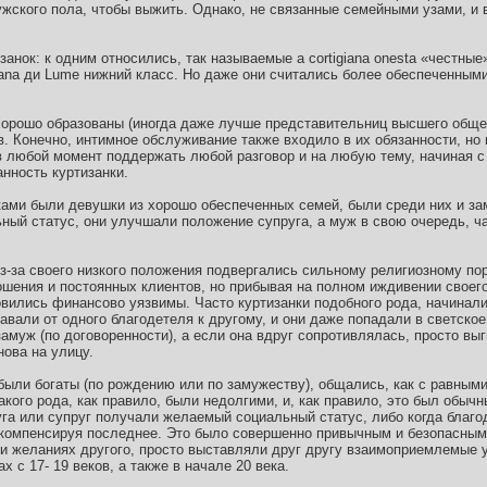
ужского пола, чтобы выжить. Однако, не связанные семейными узами, и
занок: к одним относились, так называемые а cortigiana onesta «честные
giana ди Lume нижний класс. Но даже они считались более обеспеченным
о хорошо образованы (иногда даже лучше представительниц высшего общ
. Конечно, интимное обслуживание также входило в их обязанности, но 
в любой момент поддержать любой разговор и на любую тему, начиная с
анность куртизанки.
ками были девушки из хорошо обеспеченных семей, были среди них и зам
ный статус, они улучшали положение супруга, а муж в свою очередь, ч
з-за своего низкого положения подвергались сильному религиозному по
шения и постоянных клиентов, но прибывая на полном иждивении своег
овились финансово уязвимы. Часто куртизанки подобного рода, начинали
авали от одного благодетеля к другому, и они даже попадали в светско
муж (по договоренности), а если она вдруг сопротивлялась, просто выг
нова на улицу.
 были богаты (по рождению или по замужеству), общались, как с равным
акого рода, как правило, были недолгими, и, как правило, это был обычн
руга или супруг получали желаемый социальный статус, либо когда благ
 компенсируя последнее. Это было совершенно привычным и безопасным 
х и желаниях другого, просто выставляли друг другу взаимоприемлемые 
 с 17- 19 веков, а также в начале 20 века.