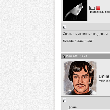
len
Постоянный пол
Спать с мужчинами за деньги - 
__________________
Всегда с вами. len
15.07.2011, 17:49
Вяче
Живу я з
Цитата: