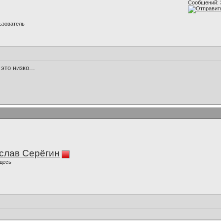
Сообщений: 
ьзователь
это низко...
слав Серёгин
десь