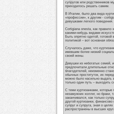
супругов или родственников м
приходилось решать самим.
В Италии, было два вида курти
«профессии», к другим - corti
девушками легкого поведения.
Сortigiana onesta, как правил
какими-нибудь видами искусств
Быть опрятно одетой, готовой 
политикой – вот основная обяз
Случалось даже, что куртизан
имевшим более низкий социаль
своей жены.
Девушки из небогатых семей, и
предпочитали длительные отно
благодетелей, неизменно стан
обычных проституток, их перед
можно было насильно выдать за
только один путь – выходить с
С теми куртизанками, которые
незамужних коллег, но браки, т
заканчивался, как только суп
другой куртизанки, финансово
супруг и супруга, зная о целя
распространены в высших кругах