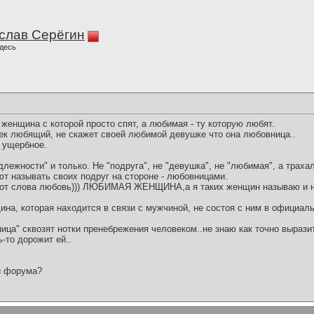
слав Серёгин
десь
 женщина с которой просто спят, а любимая - ту которую любят.
век любящий, не скажет своей любимой девушке что она любовница..
о ущербное.
ежности" и только. Не "подруга", не "девушка", не "любимая", а трахалк
 называть своих подруг на стороне - любовницами.
ца от слова любовь))) ЛЮБИМАЯ ЖЕНЩИНА,а я таких женщин называю и
ина, которая находится в связи с мужчиной, не состоя с ним в официаль
ица" сквозят нотки пренебрежения человеком..не знаю как точно выразит
-то дорожит ей..
и форума?