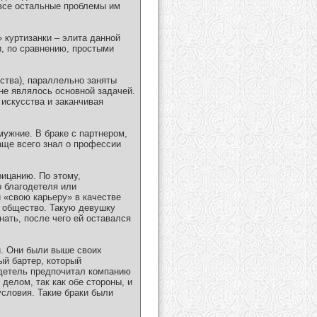
 все остальные проблемы им
» куртизанки – элита данной
и, по сравнению, простыми
ества), параллельно заняты
не являлось основной задачей.
 искусства и заканчивая
ужние. В браке с партнером,
аще всего знал о профессии
рицанию. По этому,
о благодетеля или
 «свою карьеру» в качестве
е общество. Такую девушку
нать, после чего ей оставался
и. Они были выше своих
ый бартер, который
одетель предпочитал компанию
делом, так как обе стороны, и
условия. Такие браки были