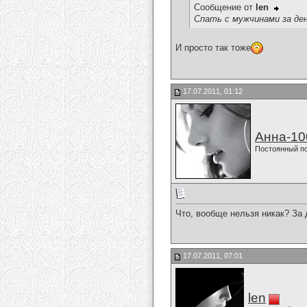
Сообщение от
len
Спать с мужчинами за день
И просто так тоже
17.07.2011, 01:12
Анна-10
Постоянный п
Что, вообще нельзя никак? За д
17.07.2011, 07:01
len