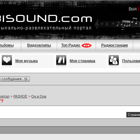
Вход
льбомы
Видеоклипы
Топ Радио
Радиостанции
Моя музыка
Моя страница
Пользов
портал
>
РАЗНОЕ
>
Он и Она
"?
Страниц