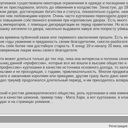
куртизанок существовали некоторые ограничения в одежде и посещении 
ия их преследовали, вплоть до обвинения в колдовстве. Зачастую, до 1
ком дворе, достигнувших богатства и статуса, показательно судили, наз
ее чем любовницами короля. Очень часто куртизанки переходили дорогу 
ю повышения собственного влияния при королевских дворах. Есть много 
ц императоров, с помощью дискредитации их перед правителем. Но если
изанку изгоняли со двора, насильно выдавали замуж или попросту убива
ека времена публичной казни или тюремного заключения прошли. Есть мн
гие годы уважение и преданность своим благодетелям, смогли разбогат
ть себе более чем достойную старость. К концу 19 и началу 20 века, не
оверенным лицом жены своего благодетеля.
и может длиться только до тех пор, пока она интересна и полезна свое
ьниц данной «профессии», которые все же вошли в высшее общество и 
«профессию» куртизанки в качестве источника основного дохода, то зал
ньгами и не проходящая, с годами, привлекательность. Многие продвиг
знати и заканчивая королями или принцами, другим сразу было дано зан
 редко триумф продолжался длительный период, и им приходилось возвр
хий и ростом демократического общества, роль куртизанки в нем измен
и в качестве шпионов, пример тому - Мата Хари, а вот куртизанки, в кл
ендах и на страницах романов…
Регистрация: