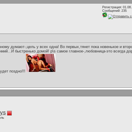
Регистрация: 01.08
Сообщений: 235
зному думают-,цель у всех одна! Во первых,тянет пока новенькое и втор
.И быстренько домой! p\s самое главное-,любовница-это всегда дор
удет поздно!!!
iys
ель