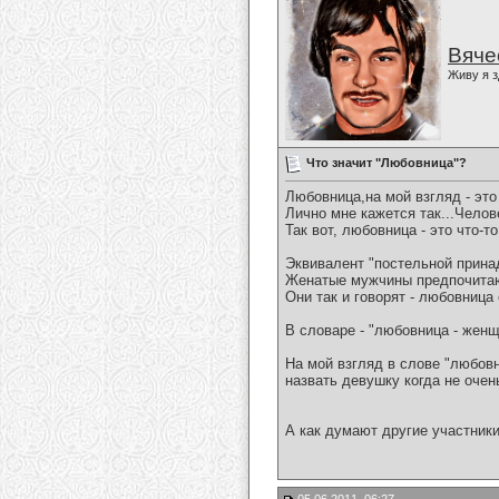
Вяче
Живу я з
Что значит "Любовница"?
Любовница,на мой взгляд - это
Лично мне кажется так...Чело
Так вот, любовница - это что-т
Эквивалент "постельной принадл
Женатые мужчины предпочитают
Они так и говорят - любовни
В словаре - "любовница - женщ
На мой взгляд в слове "любовн
назвать девушку когда не очень
А как думают другие участник