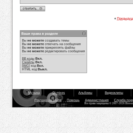
«
Предыдущ
Ваши права в разделе
Вы
не можете
создавать темы
Вы
не можете
отвечать на сообщения
Вы
не можете
прикреплять файлы
Вы
не можете
редактировать сообщения
BB коды
Вкл.
Смайлы
Вкл.
[IMG]
код
Вкл.
HTML код
Выкл.
Музыка
Dj mixes
Альбомы
Видеоклипы
Реклама на сайте
Помощь
Администрация
Служба под
Все права защищены © 2007-2026 Bisou