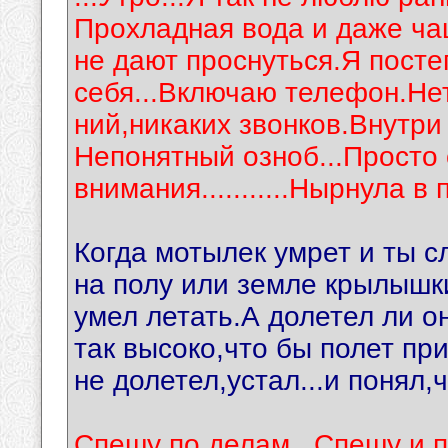
Прохладная вода и даже ча
не дают проснуться.Я посте
себя...Включаю телефон.Нет
ний,никаких звонков.Внутри 
Непонятный озноб...Просто 
внимания...........Нырнула в 
Когда мотылек умрет и ты 
на полу или земле крылышк
умел летать.А долетел ли о
так высоко,что бы полет пр
не долетел,устал...и понял,
Спешу по делам...Спешу и 