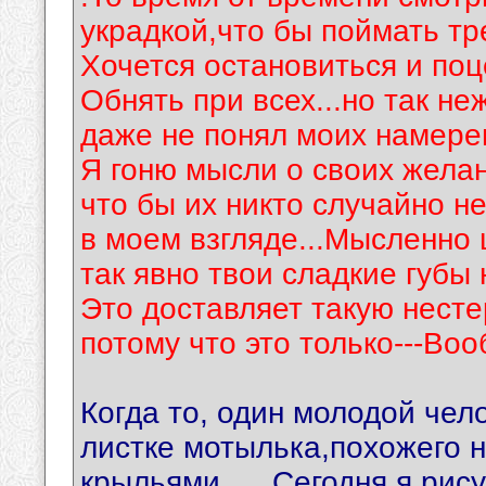
украдкой,что бы поймать тре
Хочется остановиться и поц
Обнять при всех...но так не
даже не понял моих намерен
Я гоню мысли о своих желан
что бы их никто случайно н
в моем взгляде...Мысленно
так явно твои сладкие губы 
Это доставляет такую нест
потому что это только---Воо
Когда то, один молодой чел
листке мотылька,похожего н
крыльями......Сегодня я рису