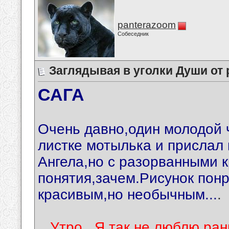
panterazoom
Собеседник
Заглядывая в уголки Души от 
САГА
Очень давно,один молодой 
листке мотылька и прислал
Ангела,но с разорванными 
понятия,зачем.Рисунок пон
красивым,но необычным...
.
...Утро...Я так не люблю ран