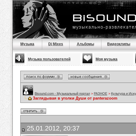
Музыка
Dj Mixes
Альбомы
Видеоклипы
Музыка пользователей
Моя музыка
Bisound.com - Музыкальный портал
>
РАЗНОЕ
>
Культура и Иск
Заглядывая в уголки Души от panterazoom
25.01.2012, 20:37