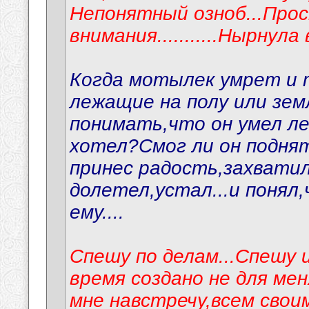
Непонятный озноб...Про
внимания...........Нырнула
Когда мотылек умрет и 
лежащие на полу или зе
понимать,что он умел ле
хотел?Смог ли он подня
принес радость,захватил
долетел,устал...и понял
ему....
Спешу по делам...Спешу 
время создано не для ме
мне навстречу,всем сво