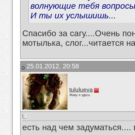
волнующие тебя вопросы,
И ты их услышишь...
Спасибо за сагу....Очень пон
мотылька, слог...читается н
25.01.2012, 20:58
tululueva
Живу я здесь
есть над чем задуматься....