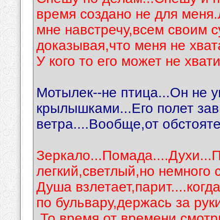
время создано не для меня
мне навстречу,всем своим 
доказывая,что меня не хват
У кого то его может не хвати
Мотылек--не птица...Он не 
крылышками...Его полет зав
ветра....Вообще,от обстояте
Зеркало...Помада....Духи...
легкий,светлый,но немного с
Душа взлетает,парит....когд
по бульвару,держась за руки
.То время от времени смотр