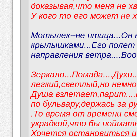
доказывая,что меня не х
У кого то его может не х
Мотылек--не птица...Он 
крылышками...Его полет
направления ветра....В
Зеркало...Помада....Духи
легкий,светлый,но немно
Душа взлетает,парит....
по бульвару,держась за ру
.То время от времени см
украдкой,что бы поймать
Хочется остановиться и