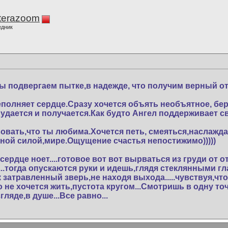
terazoom
едник
мы подвергаем пытке,в надежде, что получим верный от
реполняет сердце.Сразу хочется объять необъятное, б
е удается и получается.Как будто Ангел поддерживает
вовать,что ты любима.Хочется петь, смеяться,наслаждат
ой силой,мире.Ощущение счастья непостижимо)))))
..сердце ноет....готовое вот вот вырваться из груди от о
...тогда опускаются руки и идешь,глядя стеклянными гл
к затравленный зверь,не находя выхода.....чувствуя,что
о не хочется жить,пустота кругом...Смотришь в одну точ
гляде,в душе...Все равно...