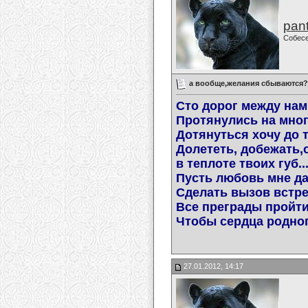
pan
Собес
а вообще,желания сбываются?
Сто дорог между нам
Протянулись на мног
Дотянуться хочу до т
Долететь, добежать,
в теплоте твоих губ..
Пусть любовь мне д
Сделать вызов встре
Все преграды пройти
Чтобы сердца родног
27.01.2012, 14:17