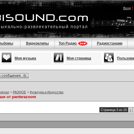
Вход
льбомы
Видеоклипы
Топ Радио
Радиостанции
Моя музыка
Моя страница
Пользов
портал
>
РАЗНОЕ
>
Культура и Искусство
ши от panterazoom
Страница 3 из 15
<