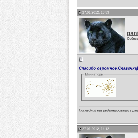
27.01.2012, 13:53
pan
Собес
Спасибо огромное,Славочка)
Миниатюры
Последний раз редактировалось pant
27.01.2012, 14:12