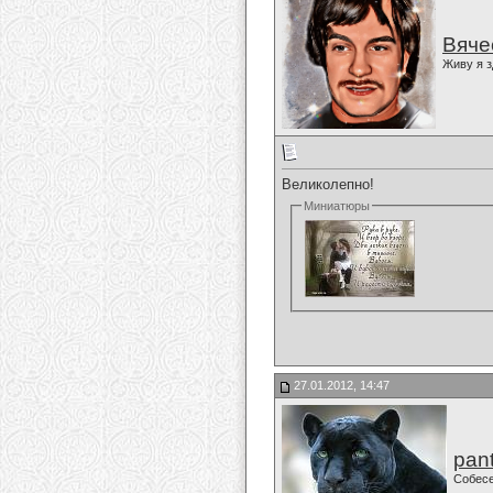
Вяче
Живу я з
Великолепно!
Миниатюры
27.01.2012, 14:47
pan
Собес