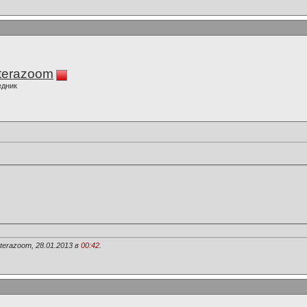
terazoom
едник
erazoom, 28.01.2013 в
00:42
.