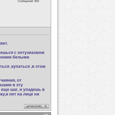
Сообщений: 903
вет.
ерешься с энтузиазмом
 своими белыми
ься ,купаться ,в этом
тчаяния, от
азами в эту
 еще шаг, и упадешь в
ку,и нет на лице ни