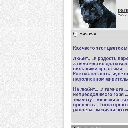
pan
Собес
Ромашка)))
Как часто этот цветок 
Любит.....и радость пе
за множество дел и вс
сильными крыльями.
Как важно знать, чувст
наполненном живительн
Не любит.....и темнота..
непреодолимого горя ..
темноту....мечешься ,ка
пропасть....Тогда прост
радости, ни жизни во вз