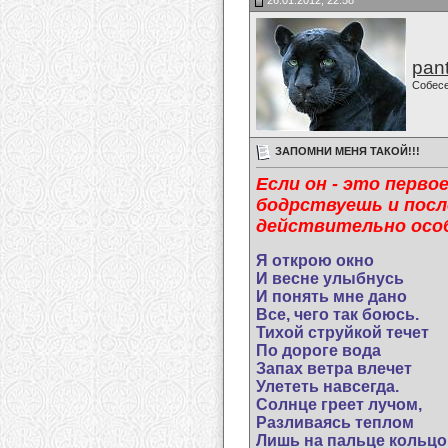
26.01.2012, 22:58
pan
Собес
ЗАПОМНИ МЕНЯ ТАКОЙ!!!
Если он - это перво
бодрствуешь и после
действительно особ
Я открою окно
И весне улыбнусь
И понять мне дано
Все, чего так боюсь.
Тихой струйкой течет
По дороге вода
Запах ветра влечет
Улететь навсегда.
Солнце греет лучом,
Разливаясь теплом
Лишь на пальце кольцо