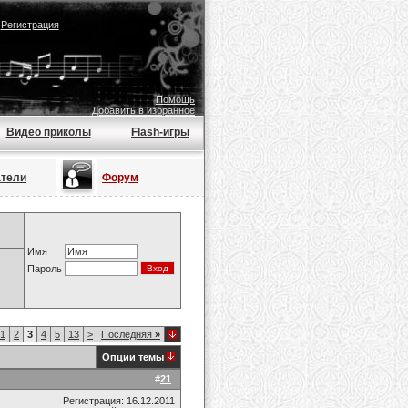
|
Регистрация
Помощь
Добавить в избранное
Видео приколы
Flash-игры
атели
Форум
Имя
Пароль
1
2
3
4
5
13
>
Последняя
»
Опции темы
#
21
Регистрация: 16.12.2011