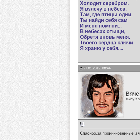
Холодит серебром.
Я взлечу в небеса,
Там, где птицы одни.
Ты найди себя сам
И меня помяни...
В небесах отыщи,
Обретя вновь меня.
Твоего сердца ключи
Я храню у себя....
27.01.2012, 08:44
Вяче
Живу я з
Спасибо,за проникновенные и 