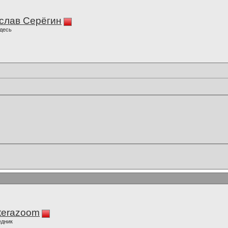
слав Серёгин
десь
terazoom
едник