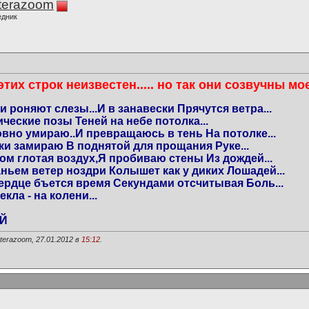
terazoom
едник
тих строк неизвестен..... но так они созвучны мое
 роняют слезы...И в занавески Прячутся ветра...
ческие позы Теней на небе потолка...
вно умираю..И превращаюсь в тень На потолке...
ки замираю В поднятой для прощания Руке...
ом глотая воздух,Я пробиваю стены Из дождей...
ньем ветер ноздри Колышет как у диких Лошадей...
сердце бъется время Секундами отсчитывая Боль...
кла - на колени...
ОЙ
erazoom, 27.01.2012 в
15:12
.