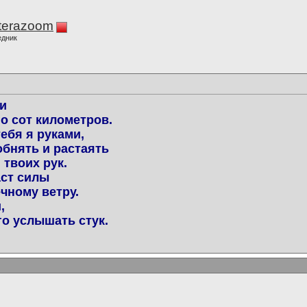
terazoom
едник
и
о сот километров.
ебя я руками,
обнять и растаять
. твоих рук.
аст силы
чному ветру.
,
о услышать стук.