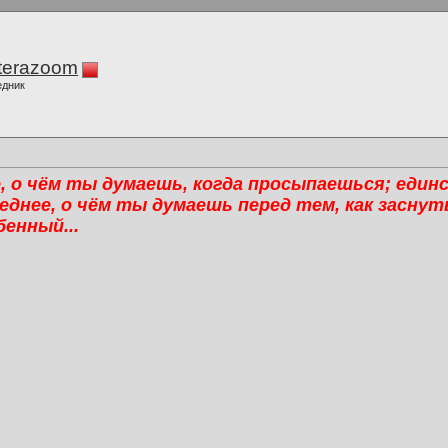
terazoom
едник
е, о чём ты думаешь, когда просыпаешься; един
днее, о чём ты думаешь перед тем, как заснуть
енный...