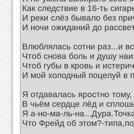
Как следствие в 16-ть сигар
И реки слёз бывало без при
И ночи ожиданий до рассвет
Влюблялась сотни раз...и вс
Чтоб снова боль и душу наи
Чтоб губы в кровь и истерич
И мой холодный поцелуй в п
Я отдавалась яростно тому,
В чьём сердце лёд и сплошь
Я а-но-ма-ль-на...Дура.Точка.
Что Фрейд об этом?-типа,по