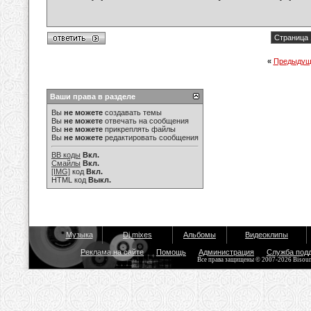
Страница 
«
Предыдущ
Ваши права в разделе
Вы
не можете
создавать темы
Вы
не можете
отвечать на сообщения
Вы
не можете
прикреплять файлы
Вы
не можете
редактировать сообщения
BB коды
Вкл.
Смайлы
Вкл.
[IMG]
код
Вкл.
HTML код
Выкл.
Музыка
Dj mixes
Альбомы
Видеоклипы
Реклама на сайте
Помощь
Администрация
Служба под
Все права защищены © 2007-2026 Bisou