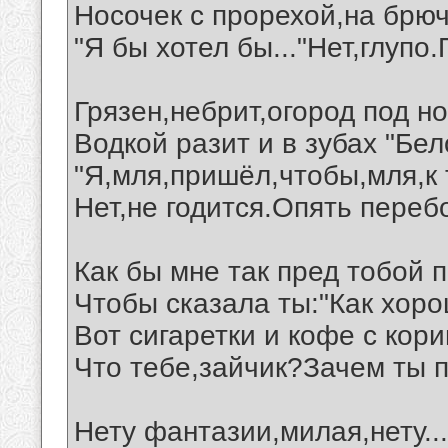
Носочек с прорехой,на брюч
"Я бы хотел бы..."Нет,глупо.
Грязен,небрит,огород под но
Водкой разит и в зубах "Бел
"Я,мля,пришёл,чтобы,мля,к 
Нет,не годится.Опять переб
Как бы мне так пред тобой 
Чтобы сказала ты:"Как хоро
Вот сигаретки и кофе с кори
Что тебе,зайчик?Зачем ты 
Нету фантазии,милая,нету...