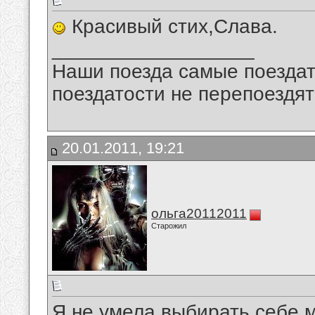
Красивый стих,Слава.
__________________
Наши поезда самые поездат
поездатости не перепоездят
20.01.2011, 19:21
ольга20112011
Старожил
Я не умела выбирать себе м