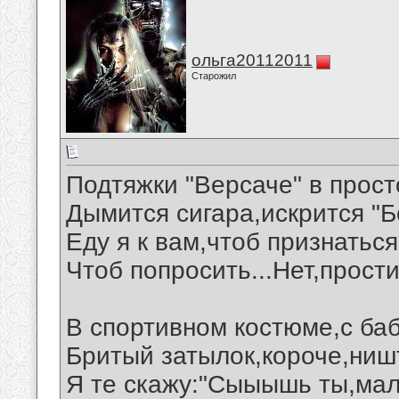
ольга20112011
Старожил
Подтяжки "Версаче" в прост
Дымится сигара,искрится "Б
Еду я к вам,чтоб признаться
Чтоб попросить...Нет,простит
В спортивном костюме,с ба
Бритый затылок,короче,ниш
Я те скажу:"Сыыышь ты,мало