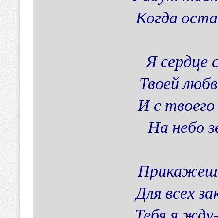
Когда оста
Я сердце
Твоей любв
И с твоего
На небо 
Прикажешь
Для всех з
Тебя я жду-