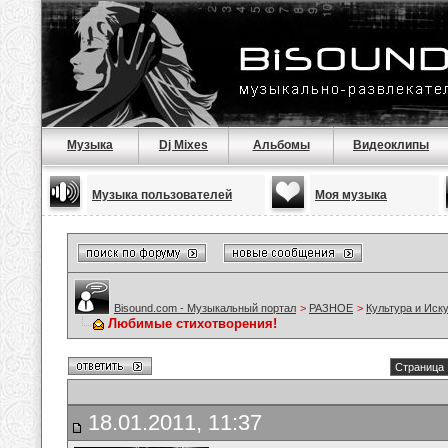
Музыка
Dj Mixes
Альбомы
Видеоклипы
Музыка пользователей
Моя музыка
Bisound.com - Музыкальный портал
>
РАЗНОЕ
>
Культура и Иск
Любимые стихотворения!
Страница 
18.01.2011, 11:37