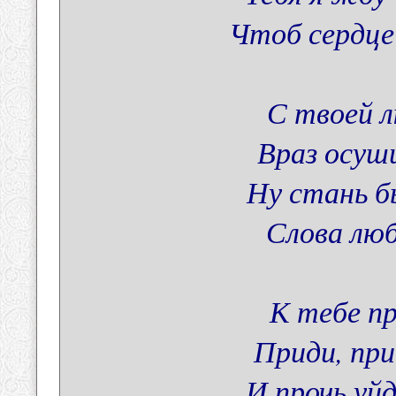
Чтоб сердце
С твоей 
Враз осуш
Ну стань б
Слова лю
К тебе п
Приди, пр
И прочь уйд