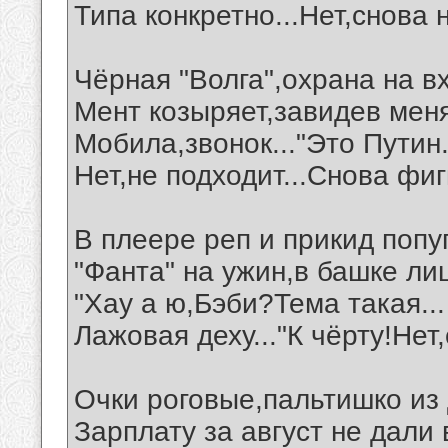
Типа конкретно...Нет,снова н
Чёрная "Волга",охрана на в
Мент козыряет,завидев меня
Мобила,звонок..."Это Путин.
Нет,не подходит...Снова фигн
В плеере реп и прикид попу
"Фанта" на ужин,в башке ли
"Хау а ю,Бэби?Тема такая...
Лажовая деху..."К чёрту!Нет,
Очки роговые,пальтишко из 
Зарплату за август не дали