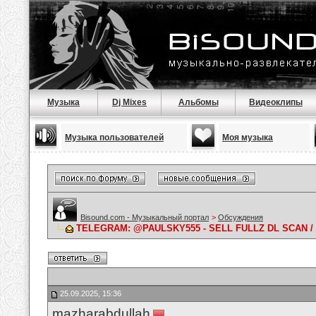
Музыка
Dj Mixes
Альбомы
Видеоклипы
Музыка пользователей
Моя музыка
Bisound.com - Музыкальный портал
>
Обсуждения
TELEGRAM: @PAULSKY555 - SELL FULLZ DL SCAN /
25.09.2025, 15:36
mazharabdullah