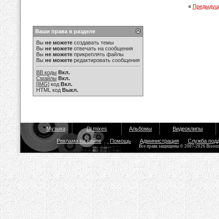
«
Предыдущ
Ваши права в разделе
Вы
не можете
создавать темы
Вы
не можете
отвечать на сообщения
Вы
не можете
прикреплять файлы
Вы
не можете
редактировать сообщения
BB коды
Вкл.
Смайлы
Вкл.
[IMG]
код
Вкл.
HTML код
Выкл.
Музыка
Dj mixes
Альбомы
Видеоклипы
Реклама на сайте
Помощь
Администрация
Служба под
Все права защищены © 2007-2026 Bisou