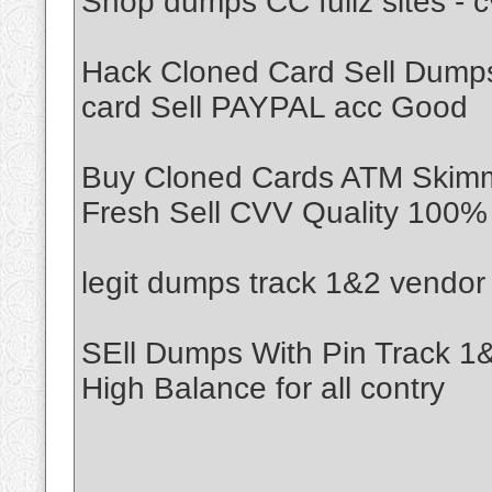
Shop dumps CC fullz sites - 
Hack Cloned Card Sell Dumps
card Sell PAYPAL acc Good
Buy Cloned Cards ATM Skimme
Fresh Sell CVV Quality 100% 
legit dumps track 1&2 vendor
SEll Dumps With Pin Track 
High Balance for all contry