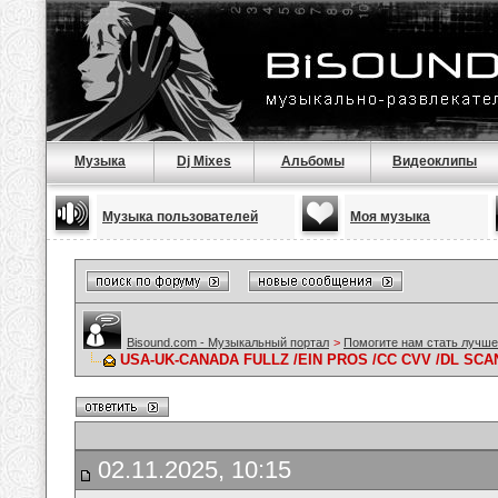
Музыка
Dj Mixes
Альбомы
Видеоклипы
Музыка пользователей
Моя музыка
Bisound.com - Музыкальный портал
>
Помогите нам стать лучше
USA-UK-CANADA FULLZ /EIN PROS /CC CVV /DL SCA
02.11.2025, 10:15