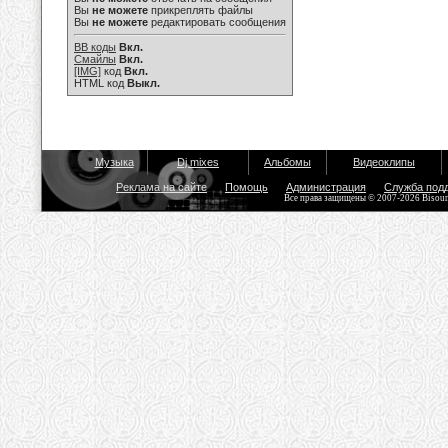
Вы
не можете
прикреплять файлы
Вы
не можете
редактировать сообщения
BB коды
Вкл.
Смайлы
Вкл.
[IMG]
код
Вкл.
HTML код
Выкл.
Музыка
Dj mixes
Альбомы
Видеоклипы
Реклама на сайте
Помощь
Администрация
Служба под
Все права защищены © 2007-2026 Bisou