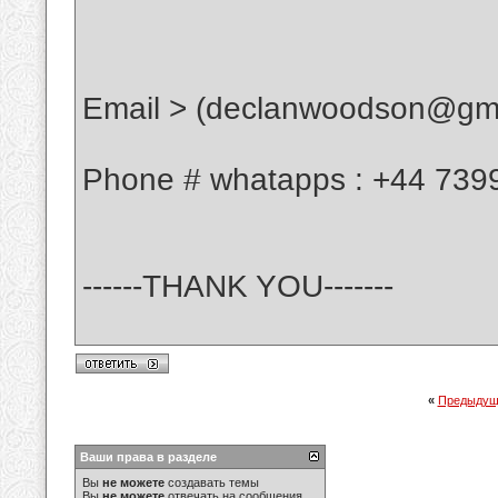
Email > (declanwoodson@gma
Phone # whatapps : +44 739
------THANK YOU-------
«
Предыдущ
Ваши права в разделе
Вы
не можете
создавать темы
Вы
не можете
отвечать на сообщения