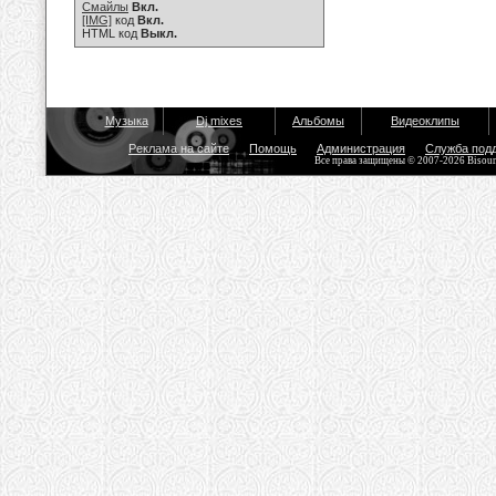
Смайлы
Вкл.
[IMG]
код
Вкл.
HTML код
Выкл.
Музыка
Dj mixes
Альбомы
Видеоклипы
Реклама на сайте
Помощь
Администрация
Служба под
Все права защищены © 2007-2026 Bisou