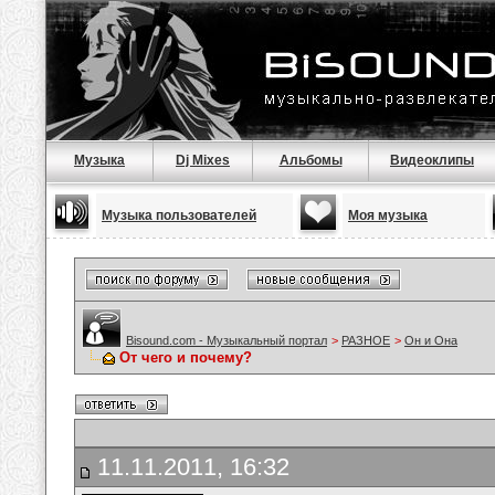
Музыка
Dj Mixes
Альбомы
Видеоклипы
Музыка пользователей
Моя музыка
Bisound.com - Музыкальный портал
>
РАЗНОЕ
>
Он и Она
От чего и почему?
11.11.2011, 16:32