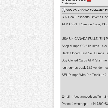
Собеседник
USA-UK-CANADA FULLZ /EIN PR
Buy Real Passports,Driver’s Li
ATM CVV1 + Service Code, POS
USA-UK-CANADA FULLZ /EIN P
Shop dumps CC fullz sites - cvv
Hack Cloned Card Sell Dumps Tr
Buy Cloned Cards ATM Skimmer S
legit dumps track 1&2 vendor ho
SEll Dumps With Pin Track 1&2 
Email > (declanwoodson@gmail
Phone # whatapps : +44 7399 6