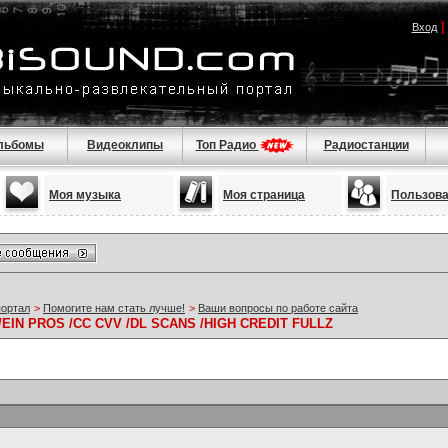
Вход
льбомы
Видеоклипы
Топ Радио
Радиостанции
Моя музыка
Моя страница
Пользов
портал
>
Помогите нам стать лучше!
>
Ваши вопросы по работе сайта
EIN PROS /CC CVV /DL SCANS /HIGH CREDIT FULLZ