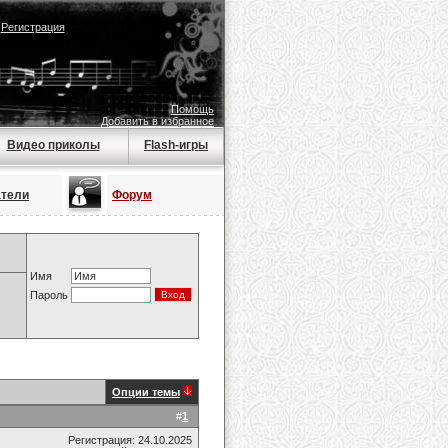
|
Регистрация
Помощь
Добавить в избранное
Видео приколы
Flash-игры
атели
Форум
Имя
Пароль
Опции темы
#
1
Регистрация: 24.10.2025