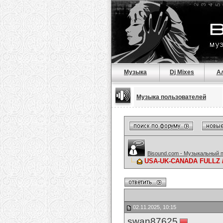
Музыка
Dj Mixes
А
Музыка пользователей
Bisound.com - Музыкальный 
USA-UK-CANADA FULLZ /
02.11.2025, 10:15
swan87625