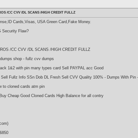
OS /CC CVV /DL SCANS /HIGH CREDIT FULLZ
cense,ID Cards,Visas, USA Green Card,Fake Money.
 Security Flaw?
ROS /CC CVV /DL SCANS /HIGH CREDIT FULLZ
 dumps shop - fullz cvv dumps
ack 1&2 with pin many types card Sell PAYPAL acc Good
ell Fullz Info SSn Dob DL Fresh Sell CVV Quality 100% - Dumps With Pin 
w to cloned cards atm pin
Buy Cheap Good Cloned Cards High Balance for all contry
.com)
36850