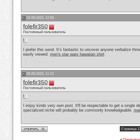
24.09.2023, 12:59
folefir350
Постоянный пользователь
I prefer this send. It’s fantastic to uncover anyone verbalize thr
easily viewed.
men's star wars hawaiian shirt
25.09.2023, 11:12
folefir350
Постоянный пользователь
I enjoy kinds very own post. It'll be respectable to get a single d
specialized niche will probably be commonly knowledgeable.
men
Страница 1
«
Предыдущ