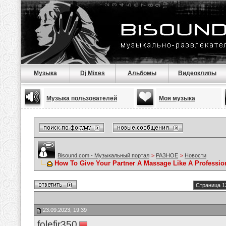
Музыка
Dj Mixes
Альбомы
Видеоклипы
Музыка пользователей
Моя музыка
Bisound.com - Музыкальный портал
>
РАЗНОЕ
>
Новости
How To Give Your Partner A Massage Like A Professio
Страница 1
23.09.2023, 19:39
folefir350