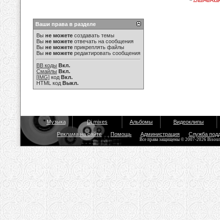
Ваши права в разделе
Вы
не можете
создавать темы
Вы
не можете
отвечать на сообщения
Вы
не можете
прикреплять файлы
Вы
не можете
редактировать сообщения
BB коды
Вкл.
Смайлы
Вкл.
[IMG]
код
Вкл.
HTML код
Выкл.
Музыка
Dj mixes
Альбомы
Видеоклипы
Реклама на сайте
Помощь
Администрация
Служба под
Все права защищены © 2007-2026 Bisou