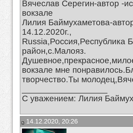
Вячеслав Серегин-автор -и
вокзале
Лилия Баймухаметова-автор
14.12.2020г.,
Russia,Россия,Республика 
район,с.Малояз.
Душевное,прекрасное,милое
вокзале мне понравилось.Б
творчество.Ты молодец,Вяч
__________________
С уважением: Лилия Байму
14.12.2020, 20:26