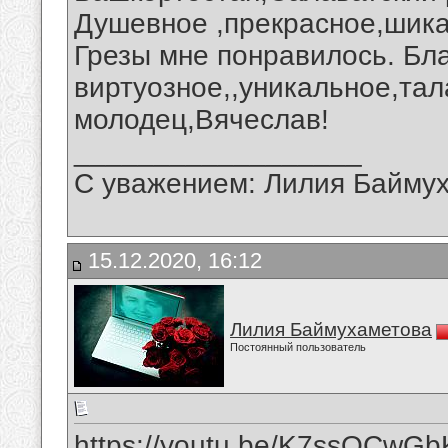
Душевное ,прекрасное,шика
Грезы мне понравилось. Бл
виртуозное,,уникальное,тал
молодец,Вячеслав!
__________________
С уважением: Лилия Байму
15.12.2020, 16:12
Лилия Баймухаметова
Постоянный пользователь
https://youtu.be/K7ssOCwG