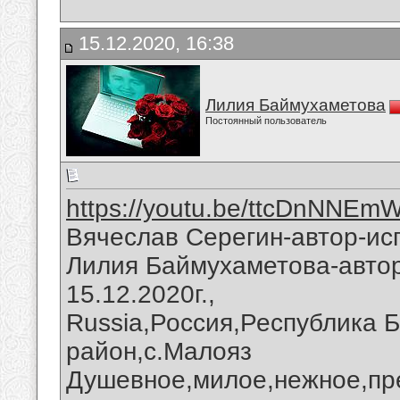
15.12.2020, 16:38
Лилия Баймухаметова
Постоянный пользователь
https://youtu.be/ttcDnNNEm
Вячеслав Серегин-автор-ис
Лилия Баймухаметова-автор
15.12.2020г.,
Russia,Россия,Республика 
район,с.Малояз
Душевное,милое,нежное,пр