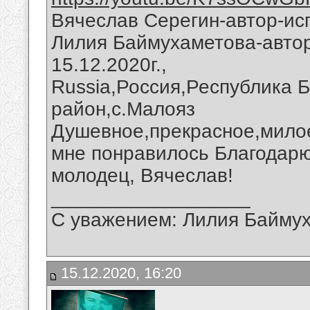
Вячеслав Серегин-автор-исп
Лилия Баймухаметова-автор
15.12.2020г.,
Russia,Россия,Республика 
район,с.Малояз
Душевное,прекрасное,милое
мне понравилось Благодарю
молодец, Вячеслав!
__________________
С уважением: Лилия Байму
15.12.2020, 16:20