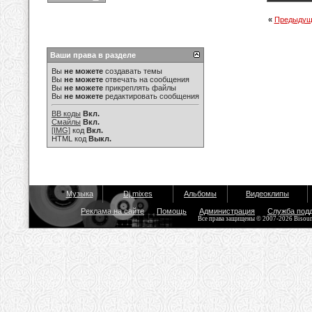
«
Предыдущ
Ваши права в разделе
Вы
не можете
создавать темы
Вы
не можете
отвечать на сообщения
Вы
не можете
прикреплять файлы
Вы
не можете
редактировать сообщения
BB коды
Вкл.
Смайлы
Вкл.
[IMG]
код
Вкл.
HTML код
Выкл.
Музыка
Dj mixes
Альбомы
Видеоклипы
Реклама на сайте
Помощь
Администрация
Служба под
Все права защищены © 2007-2026 Bisou