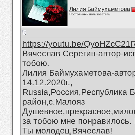
Лилия Баймухаметова
Постоянный пользователь
https://youtu.be/QyoHZcC21
Вячеслав Серегин-автор-исп
тобою.
Лилия Баймухаметова-автор
14.12.2020г.,
Russia,Россия,Республика 
район,с.Малояз
Душевное,прекрасное,милое
за тобою мне понравилось.
Ты молодец,Вячеслав!