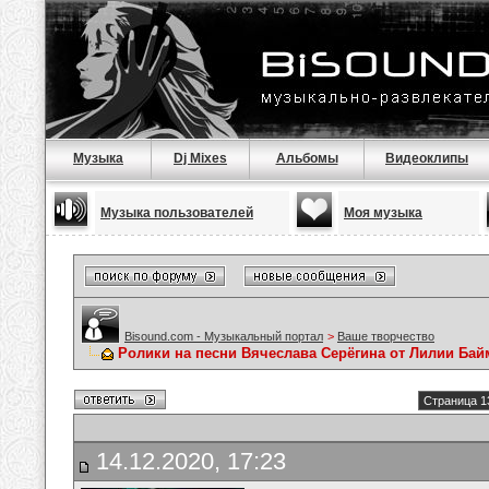
Музыка
Dj Mixes
Альбомы
Видеоклипы
Музыка пользователей
Моя музыка
Bisound.com - Музыкальный портал
>
Ваше творчество
Ролики на песни Вячеслава Серёгина от Лилии Ба
Страница 1
14.12.2020, 17:23