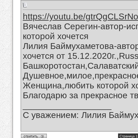
https://youtu.be/gtrQgCLSrN
Вячеслав Серегин-автор-и
которой хочется
Лилия Баймухаметова-авто
хочется от 15.12.2020г.,Rus
Башкоротостан,Салаватский
Душевное,милое,прекрасно
Женщина,любить которой хо
Благодарю за прекрасное т
__________________
С уважением: Лилия Байму
Страница 1