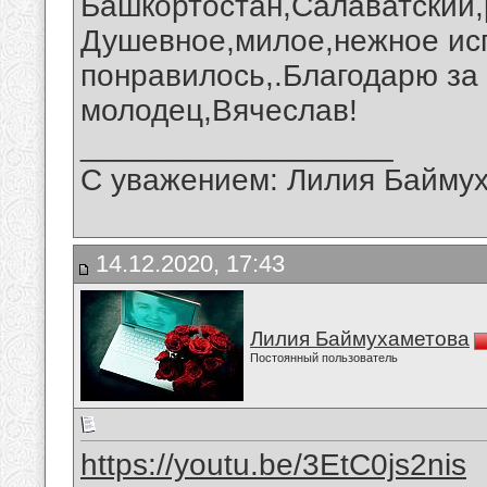
Башкортостан,Салаватский,
Душевное,милое,нежное ис
понравилось,.Благодарю за 
молодец,Вячеслав!
__________________
С уважением: Лилия Байму
14.12.2020, 17:43
Лилия Баймухаметова
Постоянный пользователь
https://youtu.be/3EtC0js2nis