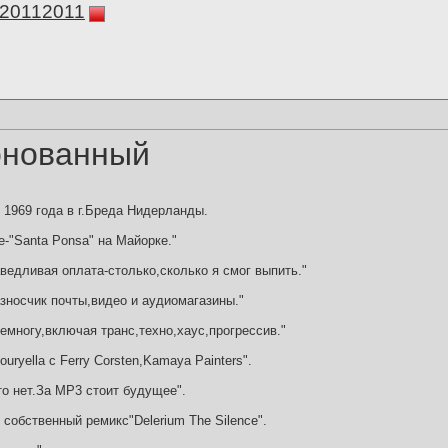
а20112011
онованный
я 1969 года в г.Бреда Нидерланды.
-"Santa Ponsa" на Майорке."
ведливая оплата-столько,сколько я смог выпить."
носчик почты,видео и аудиомагазины."
емногу,включая транс,техно,хаус,прогрессив."
uryella c Ferry Corsten,Kamaya Painters".
о нет.За MP3 стоит будущее".
собственный ремикс"Delerium The Silence".