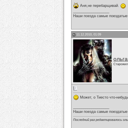
Аня,не перебарщивай.
__________________
Наши поезда самые поездатые 
11.12.2010, 01:09
ольг
Старожил
Может, о Тиесто что-нибуд
__________________
Наши поезда самые поездатые 
Последний раз редактировалось ольг