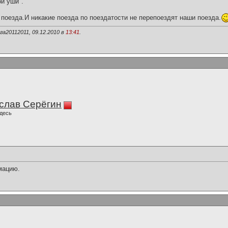
и уши".
поезда.И никакие поезда по поездатости не перепоездят наши поезда.
а20112011, 09.12.2010 в
13:41
.
слав Серёгин
десь
мацию.