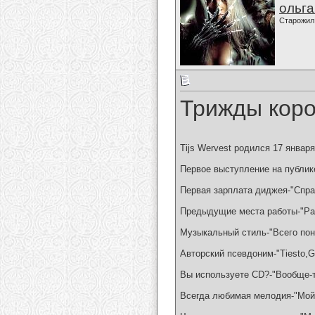
ольг
Старожил
Трижды кор
Tijs Wervest родился 17 январ
Первое выступление на публике
Первая зарплата диджея-"Спра
Предыдущие места работы-"Раз
Музыкальный стиль-"Всего пон
Авторский псевдоним-"Tiesto,Go
Вы используете CD?-"Вообще-т
Всегда любимая мелодия-"Мой 