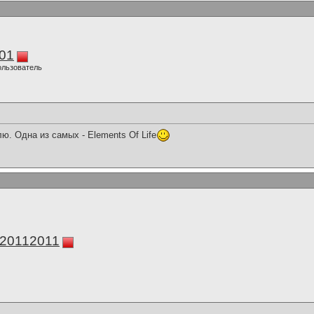
01
ользователь
ю. Одна из самых - Elements Of Life
а20112011