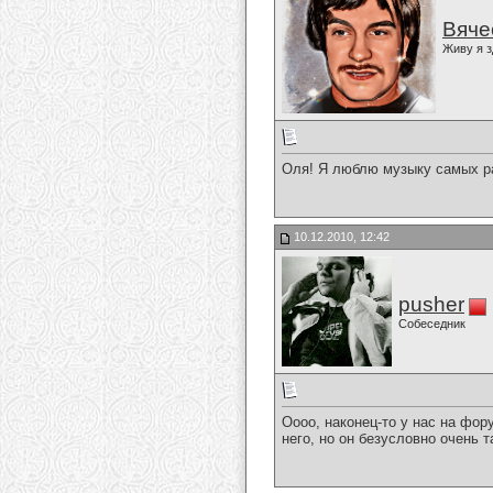
Вяче
Живу я з
Оля! Я люблю музыку самых ра
10.12.2010, 12:42
pusher
Собеседник
Оооо, наконец-то у нас на фор
него, но он безусловно очень 