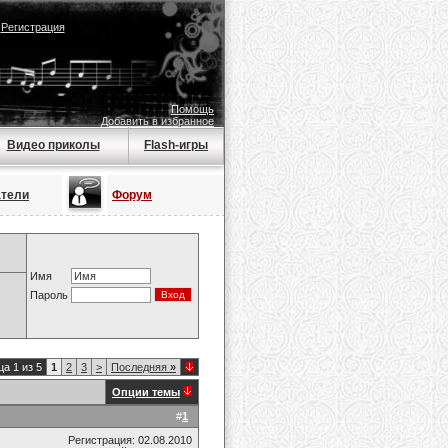
|
Регистрация
Помощь
Добавить в избранное
Видео приколы
Flash-игры
атели
Форум
Имя
Пароль
а 1 из 5
1
2
3
>
Последняя
»
Опции темы
#
1
Регистрация: 02.08.2010