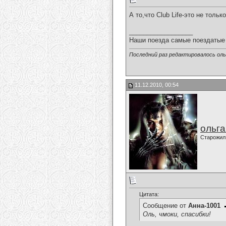
А то,что Club Life-это не толь
__________________
Наши поезда самые поездатые 
Последний раз редактировалось ольг
11.12.2010, 00:54
ольг
Старожил
Цитата:
Сообщение от
Анна-1001
Оль, чмоки, спасибки!