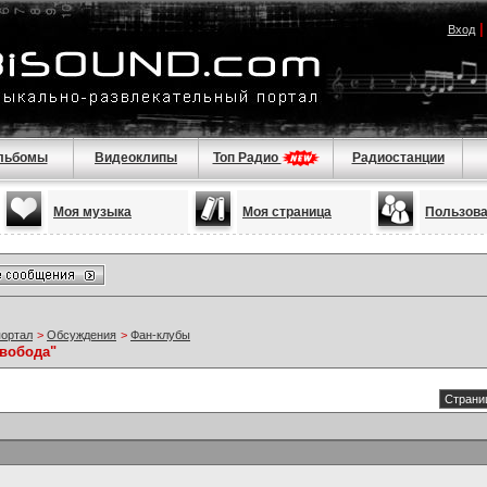
Вход
льбомы
Видеоклипы
Топ Радио
Радиостанции
Моя музыка
Моя страница
Пользов
портал
>
Обсуждения
>
Фан-клубы
вобода"
Страниц