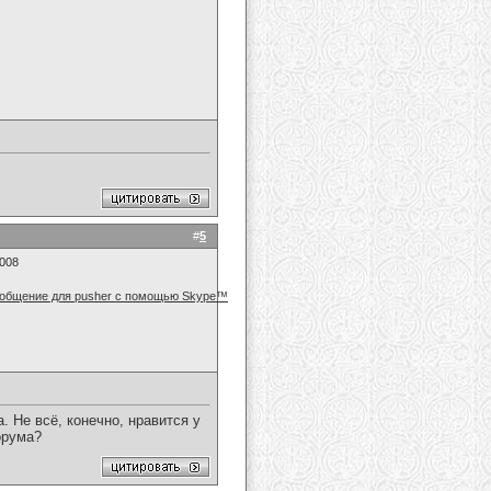
#
5
2008
. Не всё, конечно, нравится у
орума?