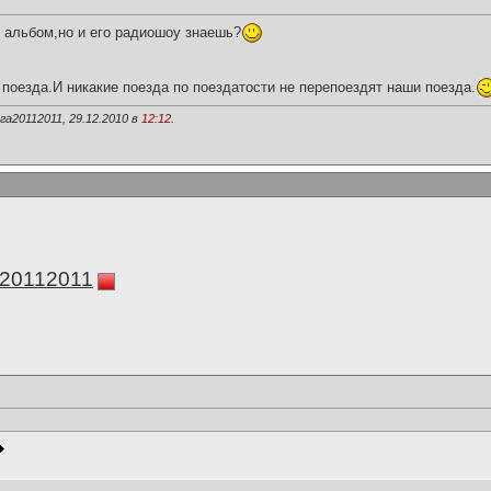
ко альбом,но и его радиошоу знаешь?
поезда.И никакие поезда по поездатости не перепоездят наши поезда.
а20112011, 29.12.2010 в
12:12
.
а20112011