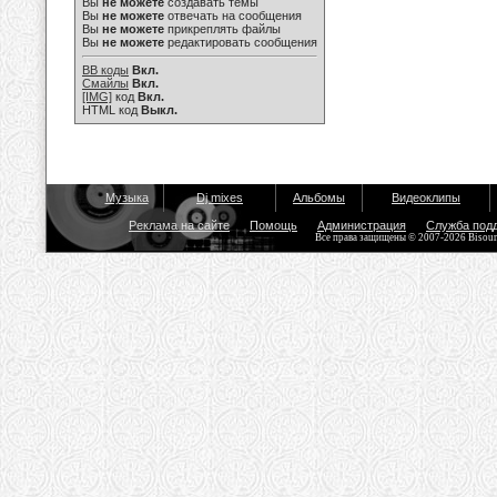
Вы
не можете
создавать темы
Вы
не можете
отвечать на сообщения
Вы
не можете
прикреплять файлы
Вы
не можете
редактировать сообщения
BB коды
Вкл.
Смайлы
Вкл.
[IMG]
код
Вкл.
HTML код
Выкл.
Музыка
Dj mixes
Альбомы
Видеоклипы
Реклама на сайте
Помощь
Администрация
Служба под
Все права защищены © 2007-2026 Bisou