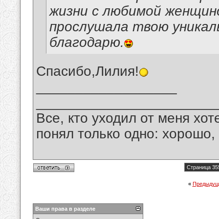
жизни с любимой женщино
прослушала твою уникал
благодарю.
Спасибо,Лилия!
__________________
_______________________
Все, кто уходил от меня хот
понял только одно: хорошо,
Страница 35
«
Предыдущ
Ваши права в разделе