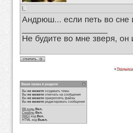
Андрюш... если петь во сне 
__________________
Не будите во мне зверя, он 
«
Предыдущ
Ваши права в разделе
Вы
не можете
создавать темы
Вы
не можете
отвечать на сообщения
Вы
не можете
прикреплять файлы
Вы
не можете
редактировать сообщения
BB коды
Вкл.
Смайлы
Вкл.
[IMG]
код
Вкл.
HTML код
Выкл.