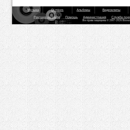
Музыка
Dj mixes
Альбомы
Видеоклипы
Реклама на сайте
Помощь
Администрация
Служба под
Все права защищены © 2007-2026 Bisou