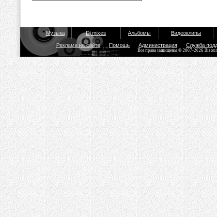
Музыка
Dj mixes
Альбомы
Видеоклипы
Реклама на сайте
Помощь
Администрация
Служба под
Все права защищены © 2007-2026 Bisou