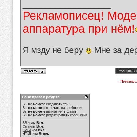
__________________
Рекламописец! Модер
аппаратура при нём!
Я мзду не беру
Мне за де
Страница 33
«
Предыдущ
Ваши права в разделе
Вы
не можете
создавать темы
Вы
не можете
отвечать на сообщения
Вы
не можете
прикреплять файлы
Вы
не можете
редактировать сообщения
BB коды
Вкл.
Смайлы
Вкл.
[IMG]
код
Вкл.
HTML код
Выкл.