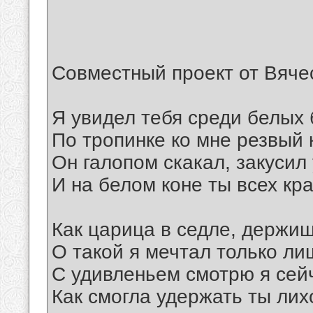
Совместный проект от Вяче
Я увидел тебя среди белых 
По тропинке ко мне резвый к
Он галопом скакал, закусил
И на белом коне ты всех кр
Как царица в седле, держиш
О такой я мечтал только лиш
С удивленьем смотрю я сейч
Как смогла удержать ты лих