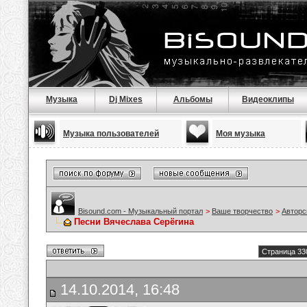
Музыка
Dj Mixes
Альбомы
Видеоклипы
Музыка пользователей
Моя музыка
Bisound.com - Музыкальный портал
>
Ваше творчество
>
Авторс
Песни Вячеслава Серёгина
Страница 33
14.10.2014, 16:48