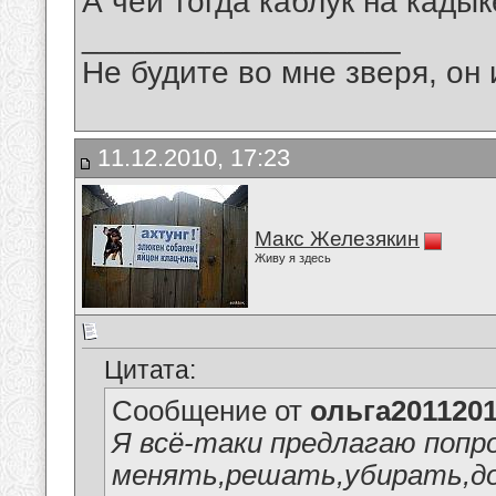
А чей тогда каблук на кады
__________________
Не будите во мне зверя, он 
11.12.2010, 17:23
Макс Железякин
Живу я здесь
Цитата:
Сообщение от
ольга201120
Я всё-таки предлагаю попро
менять,решать,убирать,д