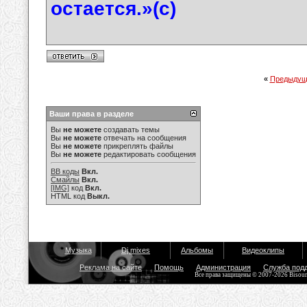
остается.»(с)
«
Предыдущ
Ваши права в разделе
Вы
не можете
создавать темы
Вы
не можете
отвечать на сообщения
Вы
не можете
прикреплять файлы
Вы
не можете
редактировать сообщения
BB коды
Вкл.
Смайлы
Вкл.
[IMG]
код
Вкл.
HTML код
Выкл.
Музыка
Dj mixes
Альбомы
Видеоклипы
Реклама на сайте
Помощь
Администрация
Служба под
Все права защищены © 2007-2026 Bisou