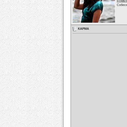
Собес
КАРМА