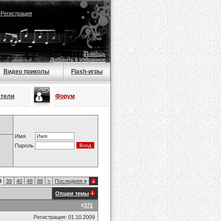
|
Регистрация
Помощь
Добавить в избранное
Видео приколы
Flash-игры
атели
Форум
Имя
Пароль
8
39
40
48
88
>
Последняя
»
Опции темы
#
371
Регистрация: 01.10.2009