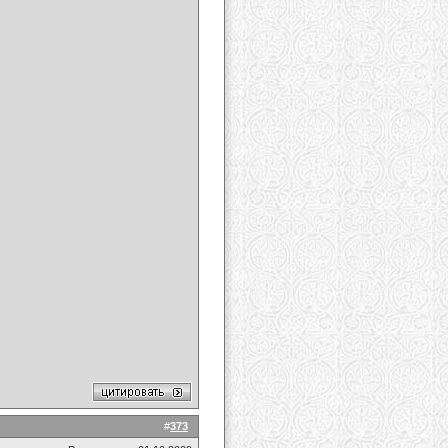
#
373