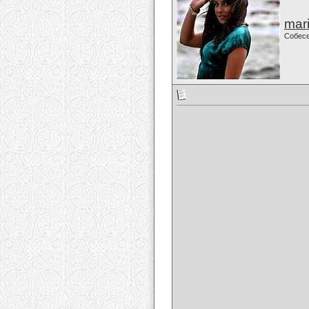
mari
Собес