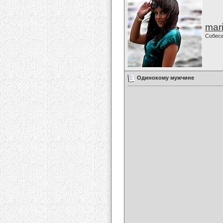
mari
Собес
Одинокому мужчине