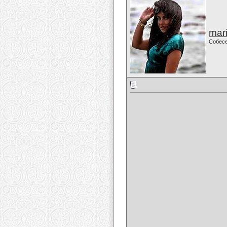
mari
Собес