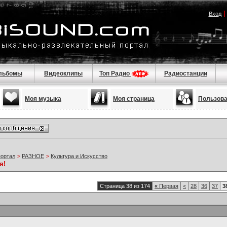
Вход
льбомы
Видеоклипы
Топ Радио
Радиостанции
Моя музыка
Моя страница
Пользов
портал
>
РАЗНОЕ
>
Культура и Искусство
я!
Страница 38 из 174
«
Первая
<
28
36
37
3