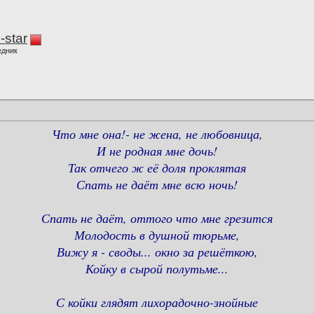
-star
едник
Что мне она!- не жена, не любовница,
И не родная мне дочь!
Так отчего ж её доля проклятая
Спать не даёт мне всю ночь!
Спать не даёт, оттого что мне грезится
Молодость в душной тюрьме,
Вижу я - своды... окно за решёткою,
Койку в сырой полутьме...
С койки глядят лихорадочно-знойные