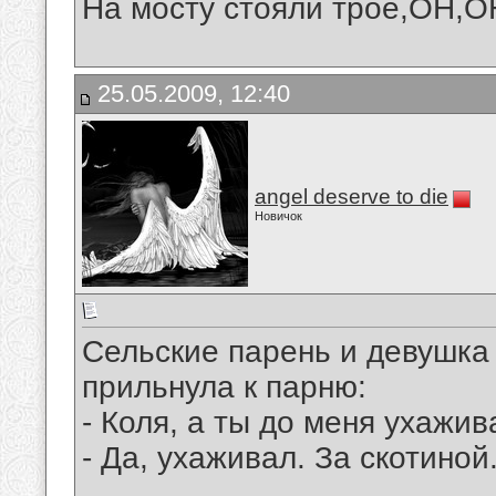
На мосту стояли трое,ОН,ОН
25.05.2009, 12:40
angel deserve to die
Новичок
Сельские парень и девушка
прильнула к парню:
- Коля, а ты до меня ухажив
- Да, ухаживал. За скотиной.
__________________