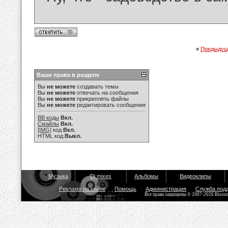
«
Предыдущ
Ваши права в разделе
Вы
не можете
создавать темы
Вы
не можете
отвечать на сообщения
Вы
не можете
прикреплять файлы
Вы
не можете
редактировать сообщения
BB коды
Вкл.
Смайлы
Вкл.
[IMG]
код
Вкл.
HTML код
Выкл.
Музыка
Dj mixes
Альбомы
Видеоклипы
Реклама на сайте
Помощь
Администрация
Служба под
Все права защищены © 2007-2026 Bisou