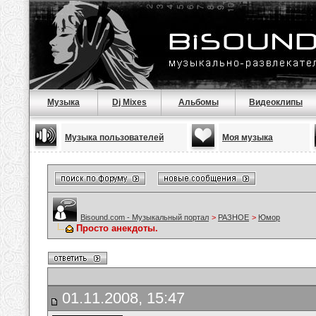
Музыка
Dj Mixes
Альбомы
Видеоклипы
Музыка пользователей
Моя музыка
Bisound.com - Музыкальный портал
>
РАЗНОЕ
>
Юмор
Просто анекдоты.
01.11.2008, 15:47