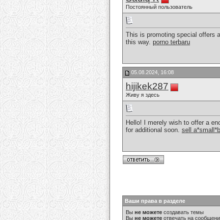
Постоянный пользователь
This is promoting special offers a
this way.
porno terbaru
05.08.2024, 16:08
hijikek287
Живу я здесь
Hello! I merely wish to offer a en
for additional soon.
sell a*small*
Ваши права в разделе
Вы
не можете
создавать темы
Вы
не можете
отвечать на сообщен