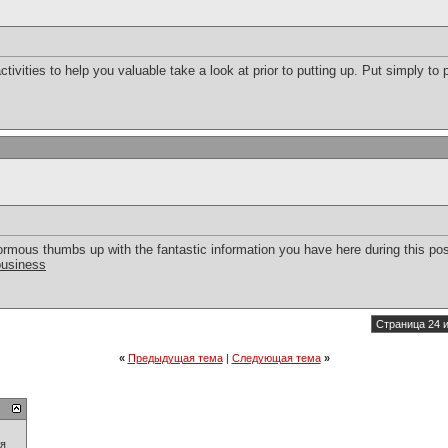
ctivities to help you valuable take a look at prior to putting up. Put simply to 
ormous thumbs up with the fantastic information you have here during this post.
business
Страница 24 и
«
Предыдущая тема
|
Следующая тема
»
ия