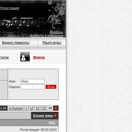
|
Регистрация
Помощь
Добавить в избранное
Видео приколы
Flash-игры
атели
Форум
Имя
Пароль
з 24
«
Первая
<
14
22
23
24
Опции темы
#
231
Регистрация: 09.02.2024