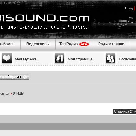
Вход
льбомы
Видеоклипы
Топ Радио
Радиостанции
Моя музыка
Моя страница
Пользов
портал
>
Я ИЩУ
Страница 24 и