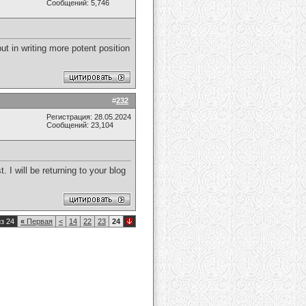
Сообщений: 5,746
put in writing more potent position
#
232
Регистрация: 28.05.2024
Сообщений: 23,104
 I will be returning to your blog
з 24
«
Первая
<
14
22
23
24