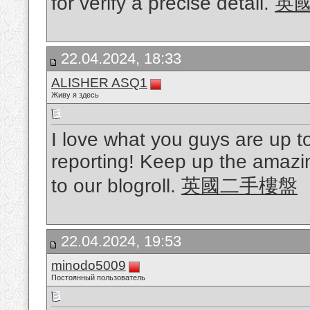
for verify a precise detail.
英
22.04.2024, 18:33
ALISHER ASQ1
Живу я здесь
I love what you guys are up to
reporting! Keep up the amazi
to our blogroll.
英國二手樓盤
22.04.2024, 19:53
minodo5009
Постоянный пользователь