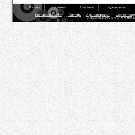
Музыка
Dj mixes
Альбомы
Видеоклипы
Реклама на сайте
Помощь
Администрация
Служба под
Все права защищены © 2007-2026 Bisou