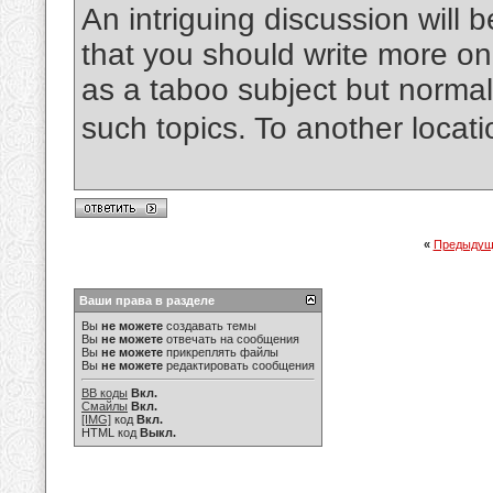
An intriguing discussion will
that you should write more on 
as a taboo subject but normal
such topics. To another locat
«
Предыдущ
Ваши права в разделе
Вы
не можете
создавать темы
Вы
не можете
отвечать на сообщения
Вы
не можете
прикреплять файлы
Вы
не можете
редактировать сообщения
BB коды
Вкл.
Смайлы
Вкл.
[IMG]
код
Вкл.
HTML код
Выкл.