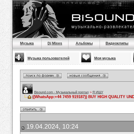
Музыка
Dj Mixes
Альбомы
Видеоклипы
Музыка пользователей
Моя музыка
Bisound.com - Музыкальный портал
>
Я ИЩУ
((WhatsApp:+44 7459 919187)) BUY HIGH QUALITY
19.04.2024, 10:24