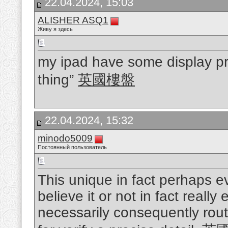
22.04.2024, 15:03
ALISHER ASQ1
Живу я здесь
my ipad have some display pr
thing”
英國樓盤
22.04.2024, 15:32
minodo5009
Постоянный пользователь
This unique in fact perhaps e
believe it or not in fact really 
necessarily consequently routi