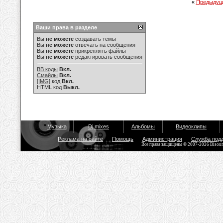
«
Предыдущ
Ваши права в разделе
Вы
не можете
создавать темы
Вы
не можете
отвечать на сообщения
Вы
не можете
прикреплять файлы
Вы
не можете
редактировать сообщения
BB коды
Вкл.
Смайлы
Вкл.
[IMG]
код
Вкл.
HTML код
Выкл.
Музыка
Dj mixes
Альбомы
Видеоклипы
Реклама на сайте
Помощь
Администрация
Служба под
Все права защищены © 2007-2026 Bisou