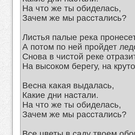
На что же ты обиделась,
Зачем же мы расстались?
Листья палые река пронесет
А потом по ней пройдет лед
Снова в чистой реке отрази
На высоком берегу, на крут
Весна какая выдалась,
Какие дни настали.
На что же ты обиделась,
Зачем же мы расстались?
Все цветы в саду твоем обо