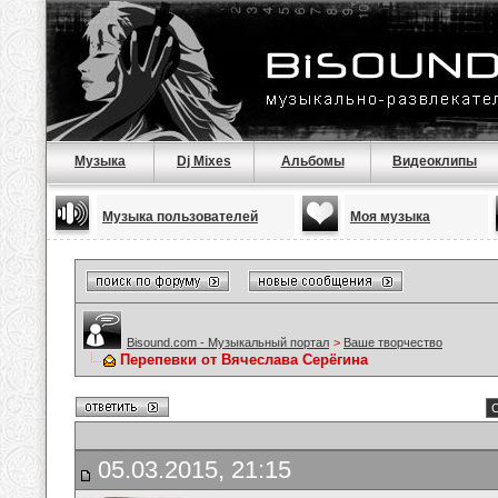
Музыка
Dj Mixes
Альбомы
Видеоклипы
Музыка пользователей
Моя музыка
Bisound.com - Музыкальный портал
>
Ваше творчество
Перепевки от Вячеслава Серёгина
С
05.03.2015, 21:15