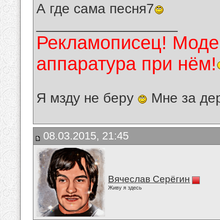
А где сама песня7
__________________
Рекламописец! Модер
аппаратура при нём!
Я мзду не беру
Мне за де
08.03.2015, 21:45
Вячеслав Серёгин
Живу я здесь