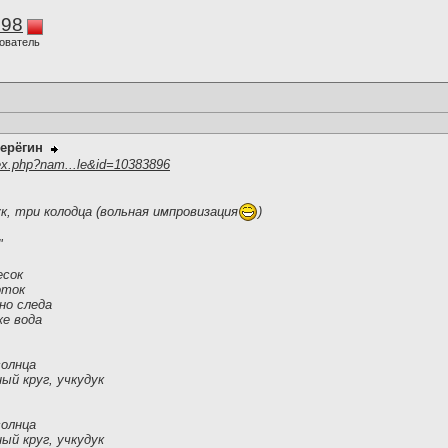
298
ователь
ерёгин
ex.php?nam...le&id=10383896
ук, три колодца (вольная импровизация
)
"
есок
оток
но следа
же вода
солнца
ый круг, учкудук
солнца
ый круг, учкудук