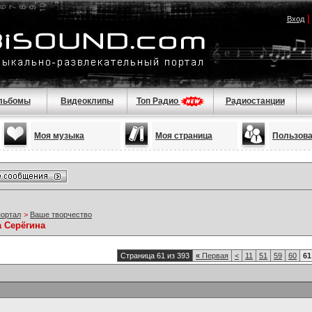
Вход
льбомы
Видеоклипы
Топ Радио
Радиостанции
Моя музыка
Моя страница
Пользов
портал
>
Ваше творчество
а Серёгина
Страница 61 из 393
«
Первая
<
11
51
59
60
61