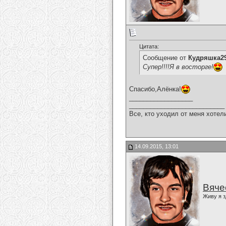
Цитата:
Сообщение от
Кудряшка2
Супер!!!!Я в восторге!
Спасибо,Алёнка!
__________________
___________________________
Все, кто уходил от меня хотел
14.09.2015, 13:01
Вяче
Живу я з