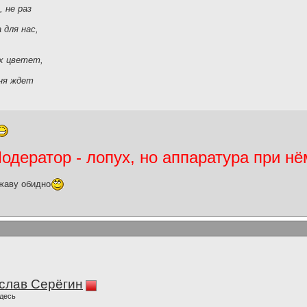
 не раз
 для нас,
ах цветет,
.
ня ждет
.
дератор - лопух, но аппаратура при нё
жаву обидно
слав Серёгин
десь