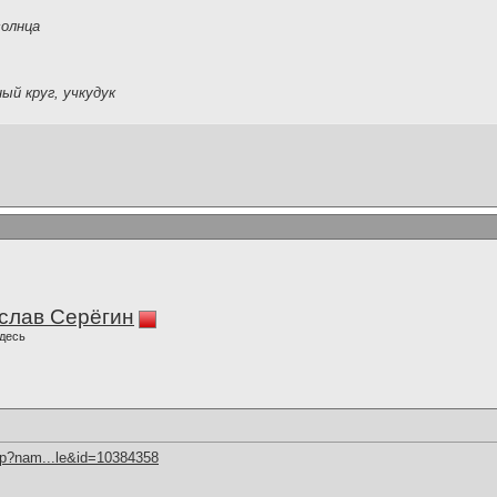
солнца
ый круг, учкудук
слав Серёгин
десь
hp?nam...le&id=10384358