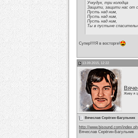
Учкудук, три колодца
Защити, защити нас от 
Пусть над ним,
Пусть над ним,
Пусть над ним,
Ты в пустыне спасительн
Супер!!!!Я в восторге!
13.09.2015, 12:22
Вяче
Живу я з
Вячеслав Серёгин-Багульник
http://www.bisound.com/index.p
Вячеслав Серёгин-Багульник