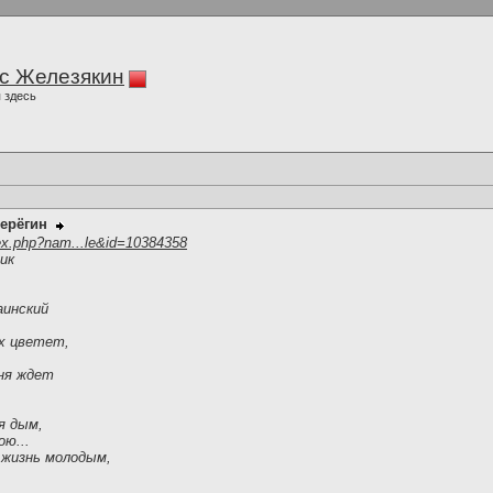
с Железякин
 здесь
ерёгин
ex.php?nam...le&id=10384358
ик
аинский
ах цветет,
.
ня ждет
.
я дым,
ю...
 жизнь молодым,