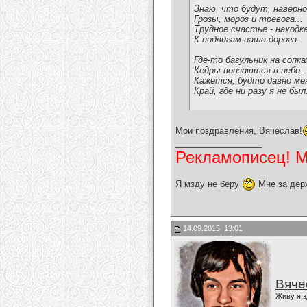
Знаю, что будут, наверно,
Грозы, мороз и тревога...
Трудное счастье - находка
К подвигам наша дорога.
Где-то багульник на сопк
Кедры вонзаются в небо..
Кажется, будто давно ме
Край, где ни разу я не был
Мои поздравления, Вячеслав!
__________________
Рекламописец! Мо
Я мзду не беру
Мне за дер
14.09.2015, 13:01
Вяче
Живу я з