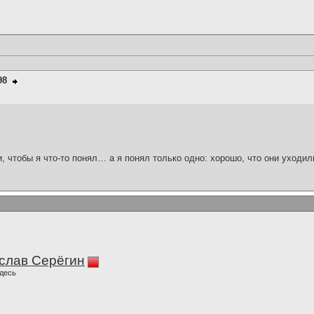
98
и, чтобы я что-то понял… а я понял только одно: хорошо, что они уходил
слав Серёгин
десь