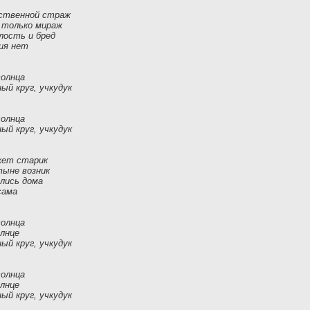
нственной страж
 только мираж
лость и бред
ния нет
солнца
ый круг, учкудук
солнца
ый круг, учкудук
ажет старик
тыне возник
улись дома
сама
солнца
лнце
ый круг, учкудук
солнца
лнце
ый круг, учкудук