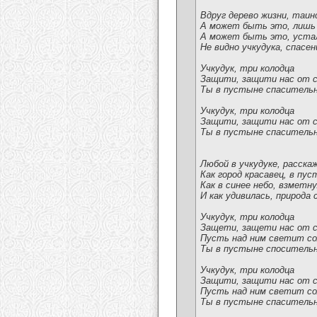
Вдруг дерево жизни, таи
А может быть это, лишь
А может быть это, уста
Не видно учкудука, спасе
Учкудук, три колодца
Защити, защити нас от 
Ты в пустыне спасительн
Учкудук, три колодца
Защити, защити нас от 
Ты в пустыне спасительн
Любой в учкудуке, расск
Как город красавец, в пус
Как в синее небо, взметн
И как удивилась, природа 
Учкудук, три колодца
Защети, защети нас от 
Пусть над ним светит со
Ты в пустыне спосительн
Учкудук, три колодца
Защити, защити нас от 
Пусть над ним светит со
Ты в пустыне спасительн