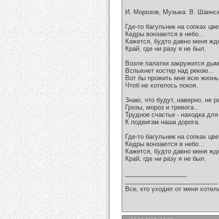
И. Морозов, Музыка: В. Шаинс
Где-то багульник на сопках цве
Кедры вонзаются в небо...
Кажется, будто давно меня жд
Край, где ни разу я не был.
Возле палатки закружится дым
Вспыхнет костер над рекою...
Вот бы прожить мне всю жизн
Чтоб не хотелось покоя.
Знаю, что будут, наверно, не р
Грозы, мороз и тревога...
Трудное счастье - находка для
К подвигам наша дорога.
Где-то багульник на сопках цве
Кедры вонзаются в небо...
Кажется, будто давно меня жд
Край, где ни разу я не был.
__________________
___________________________
Все, кто уходил от меня хотел