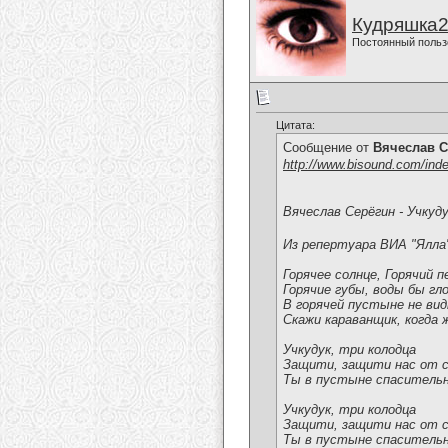
Кудряшка
Постоянный польз
Цитата:
Сообщение от
Вячеслав С
http://www.bisound.com/ind
Вячеслав Серёгин - Учкуд
Из репертуара ВИА "Ялла
Горячее солнце, Горячий п
Горячие губы, воды бы гл
В горячей пустыне не вид
Скажи караванщик, когда 
Учкудук, три колодца
Защити, защити нас от 
Ты в пустыне спасительн
Учкудук, три колодца
Защити, защити нас от 
Ты в пустыне спасительн