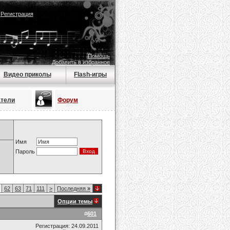
|
Регистрация
Помощь
Добавить в избранное
Видео приколы
Flash-игры
атели
Форум
Имя
Пароль
62
63
71
111
>
Последняя
»
Опции темы
#
601
Регистрация: 24.09.2011