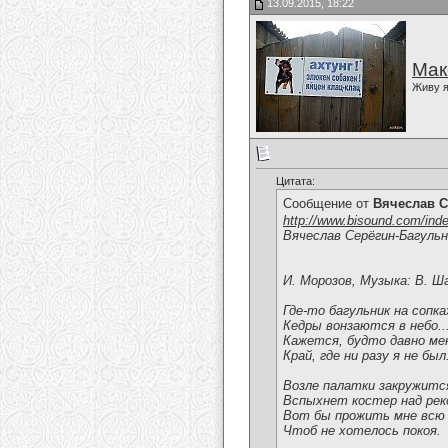
13.09.2015, 18:22
Мак
Живу я
Цитата:
Сообщение от
Вячеслав С
http://www.bisound.com/ind
Вячеслав Серёгин-Багульн
И. Морозов, Музыка: В. Ш
Где-то багульник на сопк
Кедры вонзаются в небо..
Кажется, будто давно ме
Край, где ни разу я не был
Возле палатки закружитс
Вспыхнет костер над реко
Вот бы прожить мне всю
Чтоб не хотелось покоя.