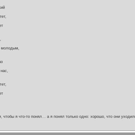
кий
тет,
ет
,
ь молодым,
аз
 нас,
тет,
ет
и, чтобы я что-то понял… а я понял только одно: хорошо, что они уходил