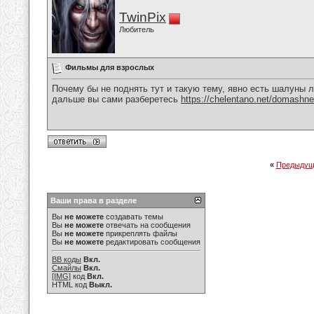
TwinPix
Любитель
Фильмы для взрослых
Почему бы не поднять тут и такую тему, явно есть шалуны л
дальше вы сами разберетесь
https://chelentano.net/domashne
«
Предыдущ
Ваши права в разделе
Вы
не можете
создавать темы
Вы
не можете
отвечать на сообщения
Вы
не можете
прикреплять файлы
Вы
не можете
редактировать сообщения
BB коды
Вкл.
Смайлы
Вкл.
[IMG]
код
Вкл.
HTML код
Выкл.