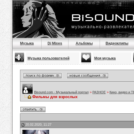
Музыка
Dj Mixes
Альбомы
Видеоклипы
Музыка пользователей
Моя музыка
Bisound.com - Музыкальный портал
>
РАЗНОЕ
>
Кино, видео и Т
Фильмы для взрослых
20.02.2020, 11:27