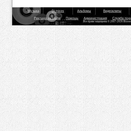
Музыка
Dj mixes
Альбомы
Видеоклипы
Реклама на сайте
Помощь
Администрация
Служба под
Все права защищены © 2007-2026 Bisou