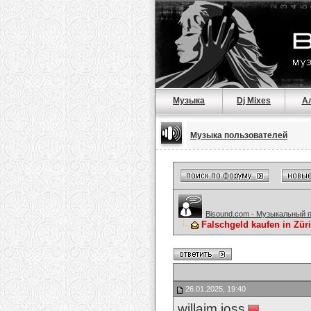
Музыка
Dj Mixes
А
Музыка пользователей
Bisound.com - Музыкальный 
Falschgeld kaufen in Z
26.01.2025, 19:40
willaim joss