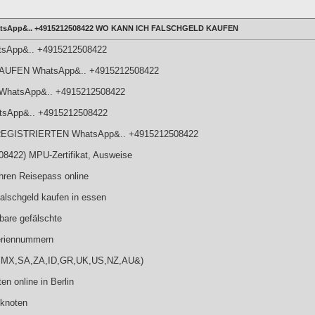
WhatsApp&.. +4915212508422 WO KANN ICH FALSCHGELD KAUFEN
atsApp&.. +4915212508422
UFEN WhatsApp&.. +4915212508422
f WhatsApp&.. +4915212508422
atsApp&.. +4915212508422
EGISTRIERTEN WhatsApp&.. +4915212508422
08422) MPU-Zertifikat, Ausweise
ren Reisepass online
lschgeld kaufen in essen
bare gefälschte
riennummern
BR,MX,SA,ZA,ID,GR,UK,US,NZ,AU&)
n online in Berlin
nknoten