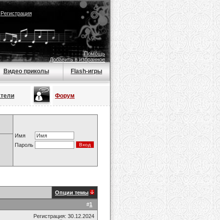
|
Регистрация
Помощь
Добавить в избранное
Видео приколы
Flash-игры
атели
Форум
Имя
Пароль
Опции темы
#
1
Регистрация: 30.12.2024