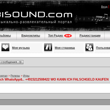
Вход
льбомы
Видеоклипы
Топ Радио
Радиостанции
Моя музыка
Моя страница
Пользов
портал
>
Релизы
>
Игры
ürich WhatsApp&.. +4915212508422 WO KANN ICH FALSCHGELD KAUFEN