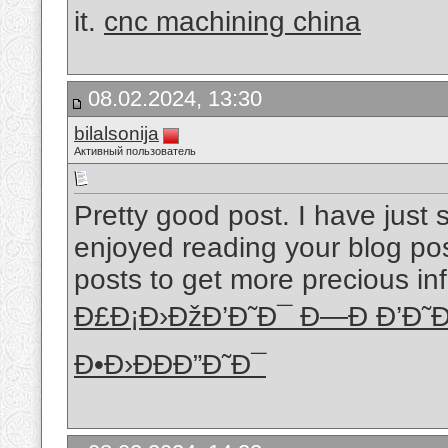
it.
cnc machining china
08.02.2024, 13:30
bilalsonija
Активный пользователь
Pretty good post. I have just
enjoyed reading your blog pos
posts to get more precious inf
Ð£Ð¡Ð›ÐžÐ’Ð˜Ð¯ Ð—Ð Ð’Ð˜Ð
Ð•Ð›ÐÐÐ”Ð˜Ð¯