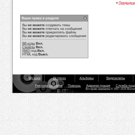
«
Предыдущ
Ваши права в разделе
Вы
не можете
создавать темы
Вы
не можете
отвечать на сообщения
Вы
не можете
прикреплять файлы
Вы
не можете
редактировать сообщения
BB коды
Вкл.
Смайлы
Вкл.
[IMG]
код
Вкл.
HTML код
Выкл.
Музыка
Dj mixes
Альбомы
Видеоклипы
Реклама на сайте
Помощь
Администрация
Служба под
Все права защищены © 2007-2026 Bisou