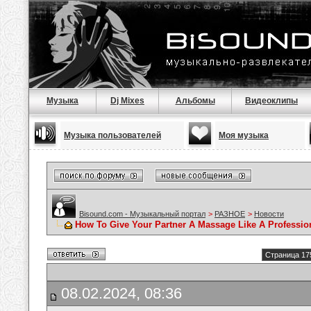
Музыка
Dj Mixes
Альбомы
Видеоклипы
Музыка пользователей
Моя музыка
Bisound.com - Музыкальный портал
>
РАЗНОЕ
>
Новости
How To Give Your Partner A Massage Like A Professio
Страница 17
08.02.2024, 08:36