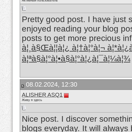
Активный пользователь
Pretty good post. I have just
enjoyed reading your blog pos
posts to get more precious inf
à¦¸à§Œà¦¦à¦¿ à¦†à¦°à¦¬ à¦*à¦¿
à¦ªà§à¦°à¦•à§à¦°à¦¿à¦¯à¦¼à¦¾
08.02.2024, 12:30
ALISHER ASQ1
Живу я здесь
Nice post. I discover somethi
blogs everyday. It will always