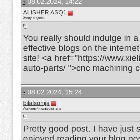
08.02.2024, 14:22
ALISHER ASQ1
Живу я здесь
You really should indulge in 
effective blogs on the intern
site! <a href="https://www.xie
auto-parts/ ">cnc machining c
08.02.2024, 15:24
bilalsonija
Активный пользователь
Pretty good post. I have just
enjoyed reading your blog pos