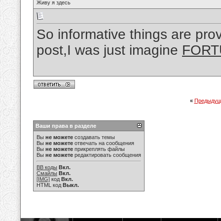
Живу я здесь
So informative things are prov
post,I was just imagine
FORT
«
Предыдущ
Ваши права в разделе
Вы
не можете
создавать темы
Вы
не можете
отвечать на сообщения
Вы
не можете
прикреплять файлы
Вы
не можете
редактировать сообщения
BB коды
Вкл.
Смайлы
Вкл.
[IMG]
код
Вкл.
HTML код
Выкл.