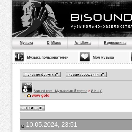
Музыка
Dj Mixes
Альбомы
Видеоклипы
Музыка пользователей
Моя музыка
Bisound.com - Музыкальный портал
>
Я ИЩУ
wow gold
10.05.2024, 23:51