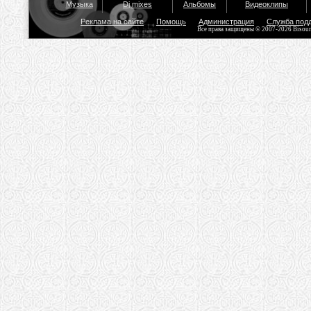
Музыка
Dj mixes
Альбомы
Видеоклипы
Реклама на сайте
Помощь
Администрация
Служба под
Все права защищены © 2007-2026 Bisou