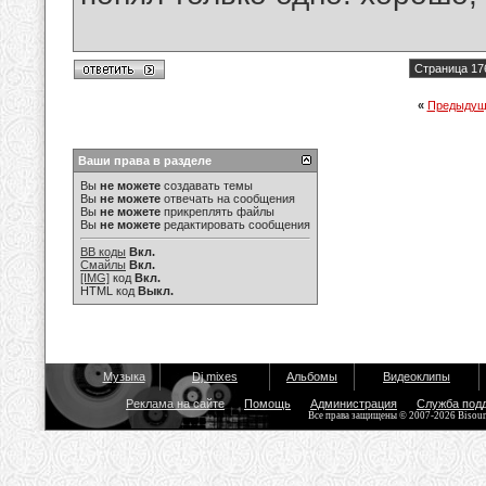
Страница 17
«
Предыдущ
Ваши права в разделе
Вы
не можете
создавать темы
Вы
не можете
отвечать на сообщения
Вы
не можете
прикреплять файлы
Вы
не можете
редактировать сообщения
BB коды
Вкл.
Смайлы
Вкл.
[IMG]
код
Вкл.
HTML код
Выкл.
Музыка
Dj mixes
Альбомы
Видеоклипы
Реклама на сайте
Помощь
Администрация
Служба под
Все права защищены © 2007-2026 Bisou