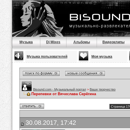
Музыка
Dj Mixes
Альбомы
Видеоклипы
Музыка пользователей
Моя музыка
Bisound.com - Музыкальный портал
>
Ваше творчество
Перепевки от Вячеслава Серёгина
Страница 17
30.08.2017, 17:42