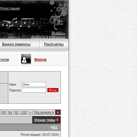
|
Регистрация
Помощь
Добавить в избранное
Видео приколы
Flash-игры
атели
Форум
Имя
Пароль
83
84
92
132
>
Последняя
»
Опции темы
#
811
Регистрация: 20.07.2010