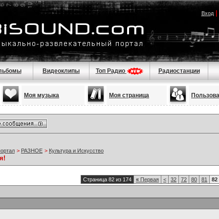
Вход
льбомы
Видеоклипы
Топ Радио
Радиостанции
Моя музыка
Моя страница
Пользов
портал
>
РАЗНОЕ
>
Культура и Искусство
я!
Страница 82 из 174
«
Первая
<
32
72
80
81
82