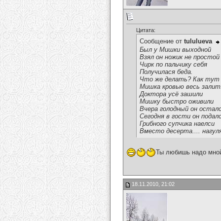
Цитата:
Сообщение от
tululueva
Был у Мишки выходной
Взял он ножик не простой
Чирк по пальчику себя
Получилася беда.
Что же делать? Как тут
Мишка кровью весь залит.
Доктора усё зашили
Мишку быстро оживили
Вчера голодный он остал
Сегодня в гости он подал
Грибного супчика наелси
Вместо десерта.... нагул
Ты любишь надо мной
18.11.2010, 21:02