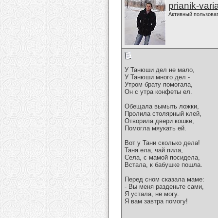
prianik-vari
Активный пользова
У Танюши дел не мало,
У Танюши много дел -
Утром брату помогала,
Он с утра конфеты ел.
Обещала вымыть ложки,
Пролила столярный клей,
Отворила двери кошке,
Помогла мяукать ей.
Вот у Тани сколько дела!
Таня ела, чай пила,
Села, с мамой посидела,
Встала, к бабушке пошла.
Перед сном сказала маме:
- Вы меня разденьте сами,
Я устала, не могу.
Я вам завтра помогу!