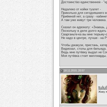
Достоинство единственное - "к
Недалеко от койки туалет -
Прикольно для сегодняшнего в
Приёмной нет, а сразу - кабинет
А там уже живут три человек
Сказал он адвокату: «Знаешь, 
Поскольку в деле долго ждать 
Сварганьте-ка вы мне тюрьму-о
Не надо в центре, лучше - на Р
Чтобы джакузи, пристань, катер
Видиозал, столы для бильяда..
Ведь мне путёвку выдал не Со
Моя путёвка стоит миллиарды..
18.11.2010, 20:57
tulu
Живу я