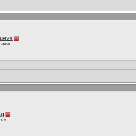
lueva
 здесь
ag
тель