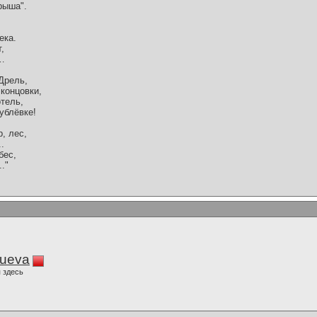
рыша".
ека.
,
а…
Дрель,
концовки,
тель,
ублёвке!
, лес,
.
бес,
."
lueva
 здесь