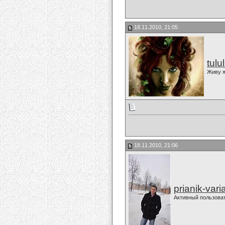
18.11.2010, 21:05
tulu
Живу я
18.11.2010, 21:06
prianik-vari
Активный пользова