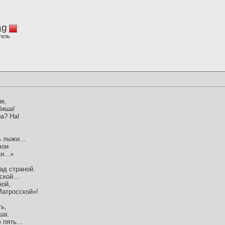
ag
тель
е,
Миша!
а? На!
 лыжи...
вои
и...»
ад страной.
кой...
ной,
Матросской»!
ь,
ша:
 пять...