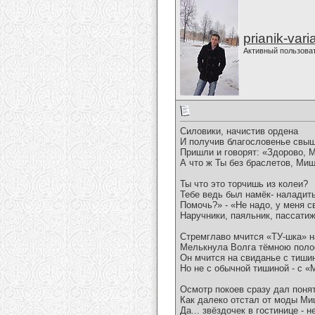
prianik-vari
Активный пользова
Силовики, начистив ордена
И получив благословенье свыш
Пришли и говорят: «Здорово, 
А что ж Ты без браслетов, Миш
Ты что это торчишь из колеи?
Тебе ведь был намёк- наладить
Помочь?» - «Не надо, у меня с
Наручники, паяльник, пассатиж
Стремглаво мчится «ТУ-шка» н
Мелькнула Волга тёмною полос
Он мчится на свиданье с тиши
Но не с обычной тишиной - с «
Осмотр покоев сразу дал понят
Как далеко отстал от моды Ми
Да... звёздочек в гостинице - не