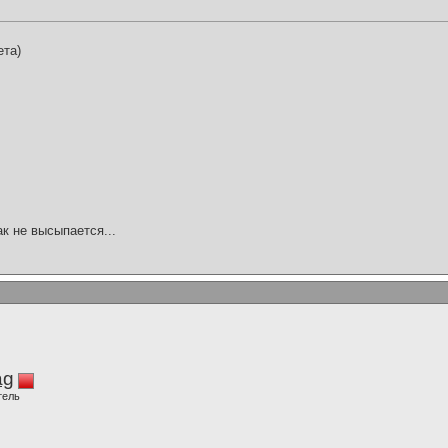
ета)
ак не высыпается...
ag
тель