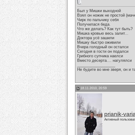
Был у Мишки выходной
Взял он ножик не простой (мач
Чирк по пальчику себя
Получилася беда.
Что же делать? Как тут быть?
Мишка кровью весь залит...
Доктора усё зашили
Мишку быстро оживили
Вчера голодный он осталси
Сегодня в гости он подалси
Грибного супчика наелси
Вместо десерта.... нагулялси
__________________
Не будите во мне зверя, он и т
18.11.2010, 20:59
prianik-vari
Активный пользова