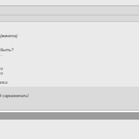
 (мачета)
 быть?
..
си
си
ялси
 сарказничать!