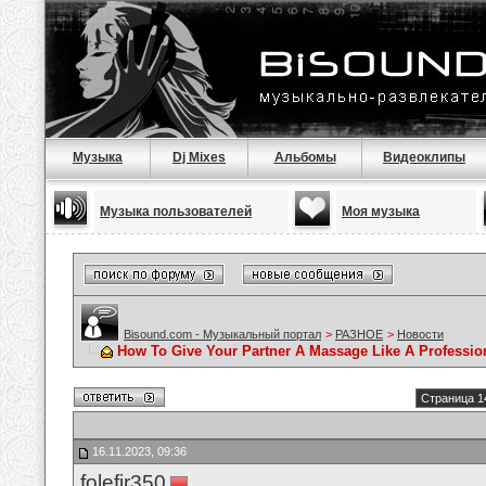
Музыка
Dj Mixes
Альбомы
Видеоклипы
Музыка пользователей
Моя музыка
Bisound.com - Музыкальный портал
>
РАЗНОЕ
>
Новости
How To Give Your Partner A Massage Like A Professio
Страница 1
16.11.2023, 09:36
folefir350