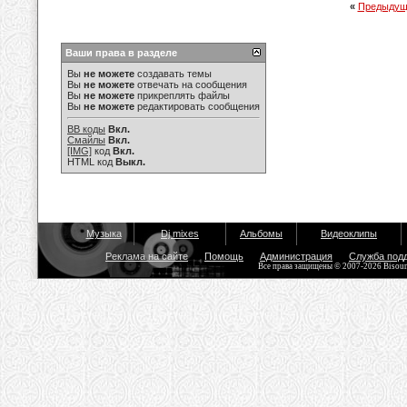
«
Предыдущ
Ваши права в разделе
Вы
не можете
создавать темы
Вы
не можете
отвечать на сообщения
Вы
не можете
прикреплять файлы
Вы
не можете
редактировать сообщения
BB коды
Вкл.
Смайлы
Вкл.
[IMG]
код
Вкл.
HTML код
Выкл.
Музыка
Dj mixes
Альбомы
Видеоклипы
Реклама на сайте
Помощь
Администрация
Служба под
Все права защищены © 2007-2026 Bisou