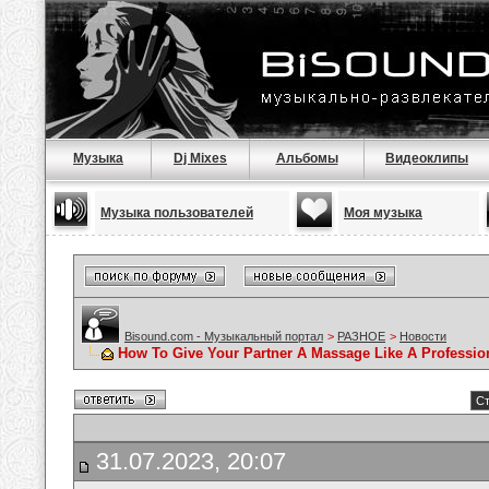
Музыка
Dj Mixes
Альбомы
Видеоклипы
Музыка пользователей
Моя музыка
Bisound.com - Музыкальный портал
>
РАЗНОЕ
>
Новости
How To Give Your Partner A Massage Like A Professio
Ст
31.07.2023, 20:07