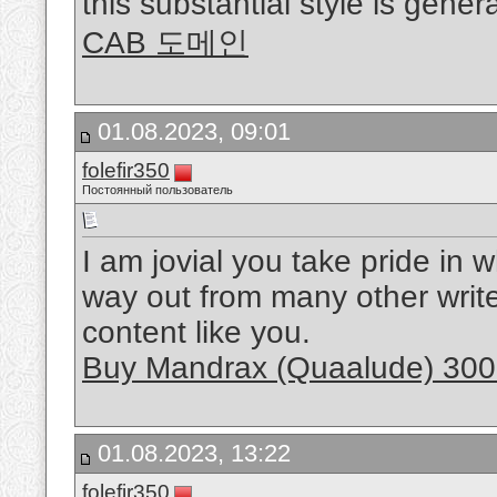
this substantial style is gener
CAB 도메인
01.08.2023, 09:01
folefir350
Постоянный пользователь
I am jovial you take pride in 
way out from many other write
content like you.
Buy Mandrax (Quaalude) 300
01.08.2023, 13:22
folefir350