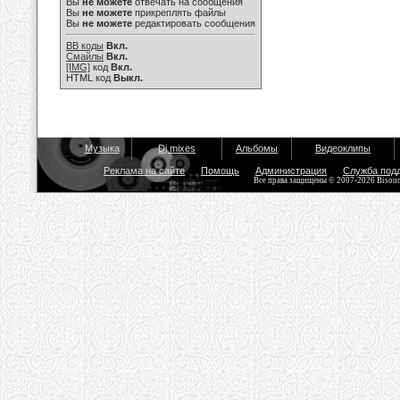
Вы
не можете
отвечать на сообщения
Вы
не можете
прикреплять файлы
Вы
не можете
редактировать сообщения
BB коды
Вкл.
Смайлы
Вкл.
[IMG]
код
Вкл.
HTML код
Выкл.
Музыка
Dj mixes
Альбомы
Видеоклипы
Реклама на сайте
Помощь
Администрация
Служба под
Все права защищены © 2007-2026 Bisou