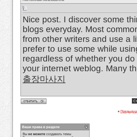
Nice post. I discover some th
blogs everyday. Most commonly
from other writers and use a li
prefer to use some while usi
regardless of whether you do n
your internet weblog. Many t
출장마사지
Ст
«
Предыдущ
Ваши права в разделе
Вы
не можете
создавать темы