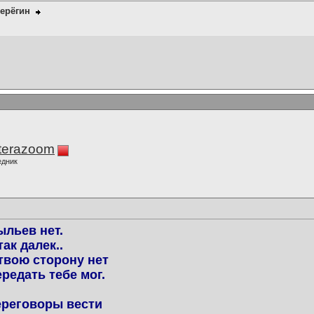
ерёгин
terazoom
едник
ыльев нет.
ак далек..
 твою сторону нет
редать тебе мог.
ереговоры вести