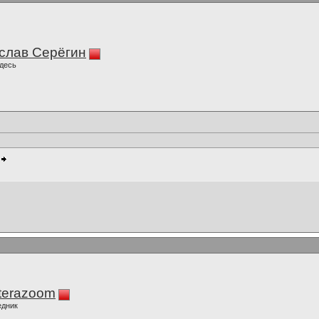
слав Серёгин
десь
terazoom
едник