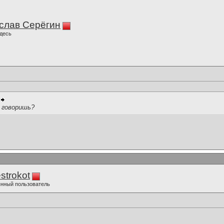
слав Серёгин
десь
 говоришь?
strokot
нный пользователь