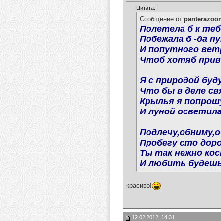
Цитата:
Сообщение от
panterazoo
Полетела б к теб
Побежала б -да пу
И попутного вет
Чтоб хотяб прив
Я с природой буд
Что бы в деле с
Крылья я попрошу
И луной осветила
Подлечу,обниму,
Пробегу сто доро
Ты так нежно кос
И любить будешь 
красиво!
12.02.2012, 14:31