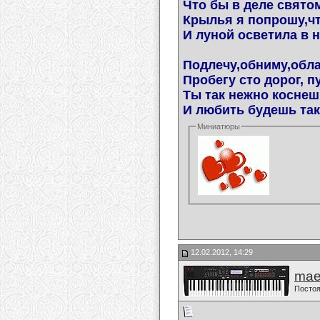
Что бы в деле свято
Крылья я попрошу,чт
И луной осветила в 
Подлечу,обниму,обл
Пробегу сто дорог, п
Ты так нежно коснеш
И любить будешь так 
Миниатюры
12.02.2012, 14:29
mae
Постоя