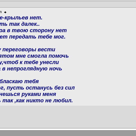
m
е-крыльев нет.
ть так далек..
ра в твою сторону нет
ет передать тебе мог.
у переговоры вести
вятом мне смогла помочь
,чтоб к тебе унесли
 в непроглядную ночь
обласкаю тебя
г, пусть останусь без сил
нешься руками меня
так ,как никто не любил.