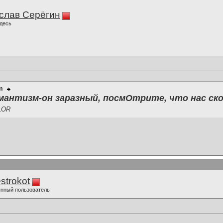
слав Серёгин
десь
m
мантизм-он заразный, посмОтрите, что нас ск
LOR
strokot
нный пользователь