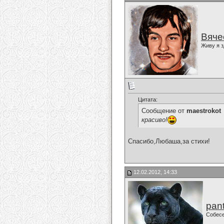
Вяче
Живу я з
Цитата:
Сообщение от
maestrokot
красиво!
Спасибо,Любаша,за стихи!
12.02.2012, 14:33
pan
Собес