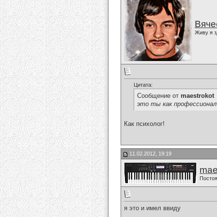
Вяче
Живу я з
Цитата:
Сообщение от
maestrokot
это ты как профессионал
Как психолог!
11.02.2012, 19:19
mae
Постоя
я это и имел ввиду