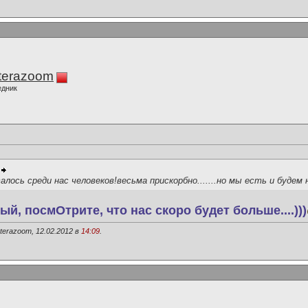
terazoom
едник
лось среди нас человеков!весьма прискорбно.......но мы есть и будем 
й, посмОтрите, что нас скоро будет больше....)))
erazoom, 12.02.2012 в
14:09
.