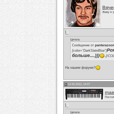
Вяче
Живу я з
Цитата:
Сообщение от
panterazoo
Ро
[color="DarkSlateBlue"]
больше....)))
.
[/CO
На нашем форуме?
12.02.2012, 14:07
mae
Постоя
Цитата: