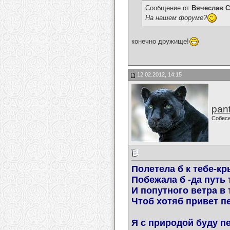
Сообщение от
Вячеслав С
На нашем форуме?
конечно дружище!
12.02.2012, 14:15
pan
Собес
Полетела б к тебе-кр
Побежала б -да путь т
И попутного ветра в
Чтоб хотяб привет пе
Я с природой буду п