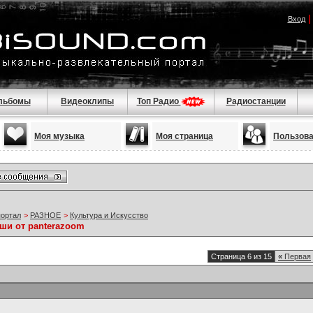
Вход
льбомы
Видеоклипы
Топ Радио
Радиостанции
Моя музыка
Моя страница
Пользов
портал
>
РАЗНОЕ
>
Культура и Искусство
ши от panterazoom
Страница 6 из 15
«
Первая