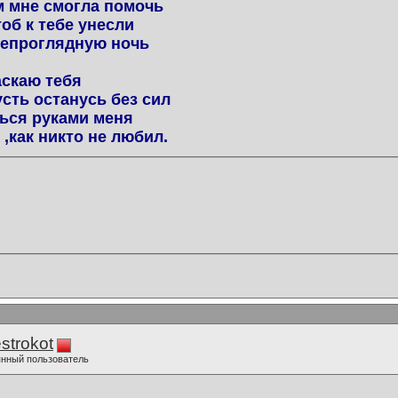
м мне смогла помочь
об к тебе унесли
непроглядную ночь
аскаю тебя
усть останусь без сил
ься руками меня
,как никто не любил.
strokot
нный пользователь