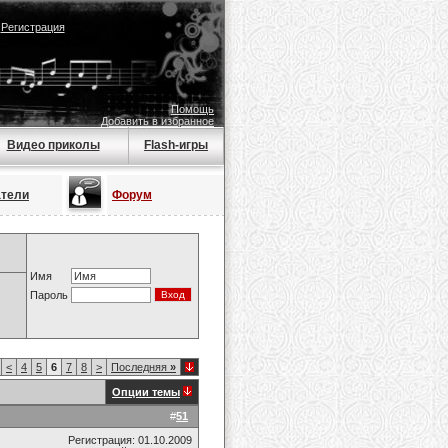
|
Регистрация
Помощь
Добавить в избранное
Видео приколы
Flash-игры
атели
Форум
Имя
Пароль
<
4
5
6
7
8
>
Последняя
»
Опции темы
#
51
Регистрация: 01.10.2009