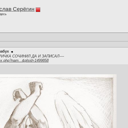
слав Серёгин
десь
лабух
ИЧКА СОЧИНИЛ ДА И ЗАПИСАЛ----
ex.php?nam...&plsid=1499858