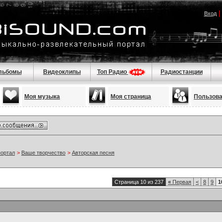
Вход
льбомы
Видеоклипы
Топ Радио
Радиостанции
Моя музыка
Моя страница
Пользов
портал
>
Ваше творчество
>
Авторская песня
Страница 10 из 237
«
Первая
<
8
9
1