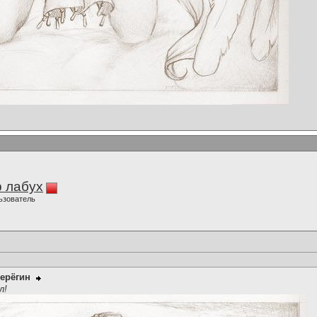
 лабух
ьзователь
ерёгин
л!