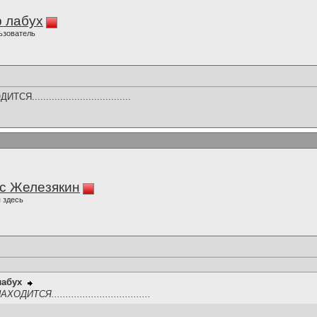
 лабух
ьзователь
................................
с Железякин
 здесь
лабух
СЯ...................................