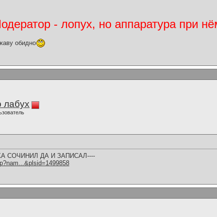
дератор - лопух, но аппаратура при нё
жаву обидно
 лабух
ьзователь
А СОЧИНИЛ ДА И ЗАПИСАЛ----
hp?nam...&plsid=1499858