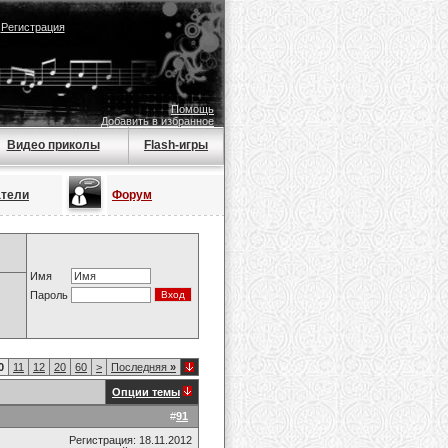
|
Регистрация
Помощь
Добавить в избранное
Видео приколы
Flash-игры
атели
Форум
Имя
Пароль
0
11
12
20
60
>
Последняя
»
Опции темы
#
91
Регистрация: 18.11.2012