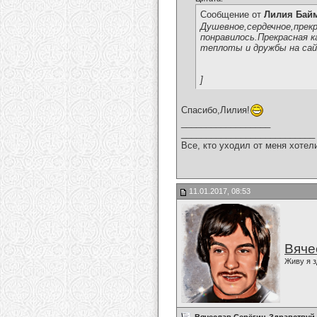
Сообщение от
Лилия Бай
Душевное,сердечное,прекр
понравилось.Прекрасная к
теплоты и дружбы на сай
]
Спасибо,Лилия!
__________________
___________________________
Все, кто уходил от меня хотел
11.01.2017, 08:53
Вяче
Живу я з
Вячеслав Серёгин-Здравствуй