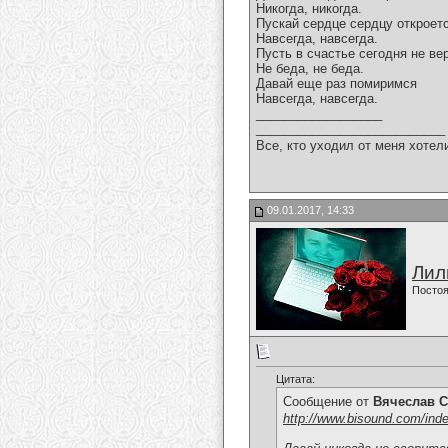
Никогда, никогда.
Пускай сердце сердцу откроет
Навсегда, навсегда.
Пусть в счастье сегодня не вер
Не беда, не беда.
Давай еще раз помиримся
Навсегда, навсегда.
__________________
___________________________
Все, кто уходил от меня хотел
09.01.2017, 14:33
Лил
Постоя
Цитата:
Сообщение от
Вячеслав С
http://www.bisound.com/ind