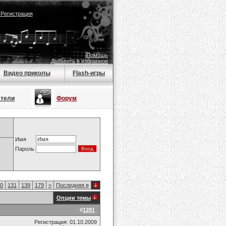
|
Регистрация
Помощь
Добавить в избранное
Видео приколы
Flash-игры
атели
Форум
Имя
Пароль
0
131
139
179
>
Последняя
»
Опции темы
#
1281
Регистрация: 01.10.2009