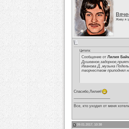
Вяче
Живу я з
Цитата:
Сообщение от
Лилия Бай
Душевное,задорное,прият
Иванова Д.,музыка Подель
творчеством приподнял н
Спасибо,Лилия!
__________________
___________________________
Все, кто уходил от меня хотел
09.01.2017, 10:38