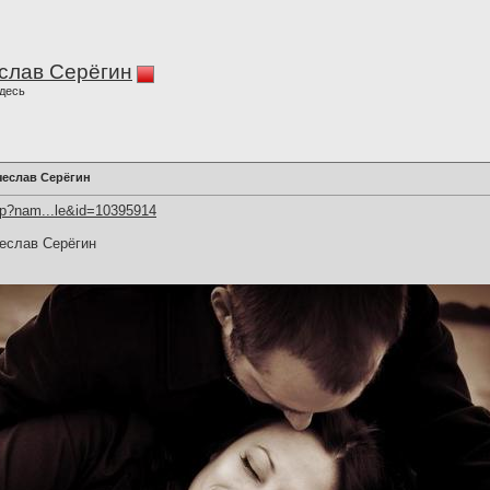
слав Серёгин
десь
чеслав Серёгин
hp?nam...le&id=10395914
чеслав Серёгин