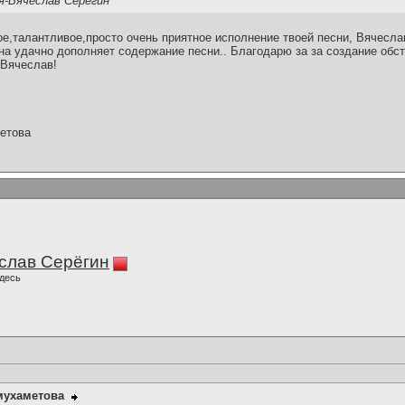
я-Вячеслав Серёгин
е,талантливое,просто очень приятное исполнение твоей песни, Вячесла
на удачно дополняет содержание песни.. Благодарю за за создание обс
 Вячеслав!
етова
слав Серёгин
десь
мухаметова