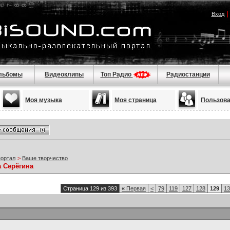
Вход
льбомы
Видеоклипы
Топ Радио
Радиостанции
Моя музыка
Моя страница
Пользов
портал
>
Ваше творчество
а Серёгина
Страница 129 из 393
«
Первая
<
79
119
127
128
129
13