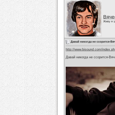
Вяче
Живу я з
Давай никогда не ссорится-Вя
http://www.bisound.com/index.p
Давай никогда не ссорится-Вя