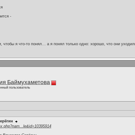
ся
ится -
и, чтобы я что-то понял… а я понял только одно: хорошо, что они уходил
ия Баймухаметова
нный пользователь
ерёгин
ex.php?nam...le&id=10395914