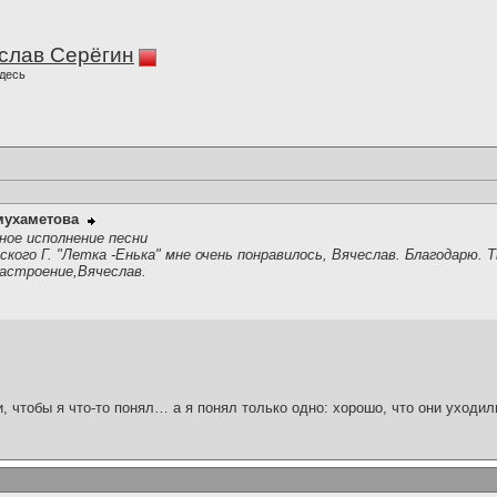
слав Серёгин
десь
мухаметова
ное исполнение песни
ского Г. "Летка -Енька" мне очень понравилось, Вячеслав. Благодарю. 
астроение,Вячеслав.
и, чтобы я что-то понял… а я понял только одно: хорошо, что они уходил