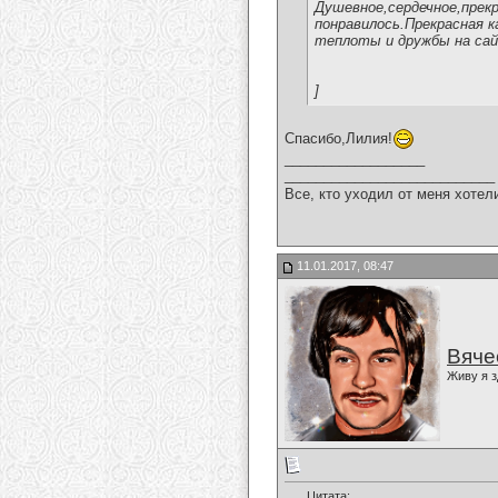
Душевное,сердечное,прекр
понравилось.Прекрасная к
теплоты и дружбы на сай
]
Спасибо,Лилия!
__________________
___________________________
Все, кто уходил от меня хотел
11.01.2017, 08:47
Вяче
Живу я з
Цитата: