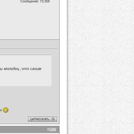
Сообщений: 73,358
Ты молодец ,что своим
и.
#
1282