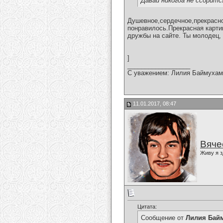
Давай никогда не ссоритс
Душевное,сердечное,прекрасно
понравилось.Прекрасная карти
дружбы на сайте. Ты молодец,
]
__________________
С уважением: Лилия Баймухам
11.01.2017, 08:47
Вяче
Живу я з
Цитата:
Сообщение от
Лилия Бай