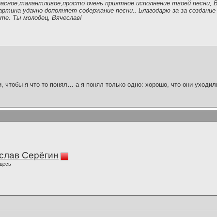
асное,талантливое,просто очень приятное исполнение твоей песни, В
артина удачно дополняет содержание песни.. Благодарю за за создани
те. Ты молодец, Вячеслав!
и, чтобы я что-то понял… а я понял только одно: хорошо, что они уходил
слав Серёгин
десь