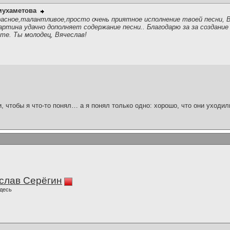
мухаметова
асное,талантливое,просто очень приятное исполнение твоей песни, В
артина удачно дополняет содержание песни.. Благодарю за за создани
те. Ты молодец, Вячеслав!
и, чтобы я что-то понял… а я понял только одно: хорошо, что они уходил
слав Серёгин
десь