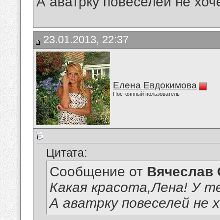
А аватрку повеселей не хо
23.01.2013, 22:37
Елена Евдокимова
Постоянный пользователь
Цитата:
Сообщение от
Вячеслав 
Какая красота,Лена! У т
А аватрку повеселей не