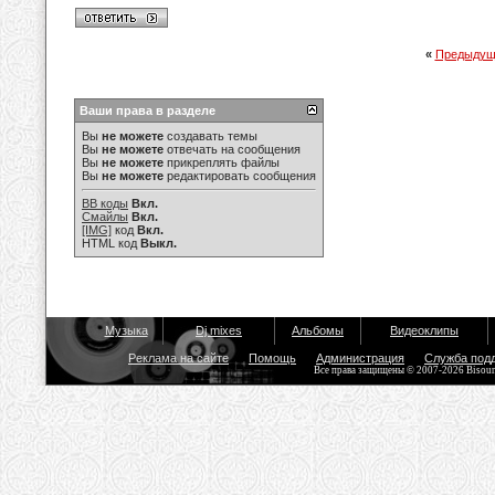
«
Предыдущ
Ваши права в разделе
Вы
не можете
создавать темы
Вы
не можете
отвечать на сообщения
Вы
не можете
прикреплять файлы
Вы
не можете
редактировать сообщения
BB коды
Вкл.
Смайлы
Вкл.
[IMG]
код
Вкл.
HTML код
Выкл.
Музыка
Dj mixes
Альбомы
Видеоклипы
Реклама на сайте
Помощь
Администрация
Служба под
Все права защищены © 2007-2026 Bisou