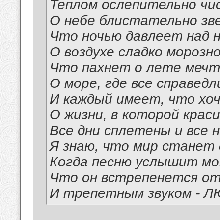
Теплом ослепительно чи
О небе блистательно зв
Что ночью давлеет над н
О воздухе сладко морозн
Что пахнет о лете мечт
О море, где все справедл
И каждый имеет, что хо
О жизни, в которой крас
Все дни сплетены и все 
Я знаю, что мир станет
Когда песню услышит мо
Что он встрепенется о
И трепетным звуком - Л