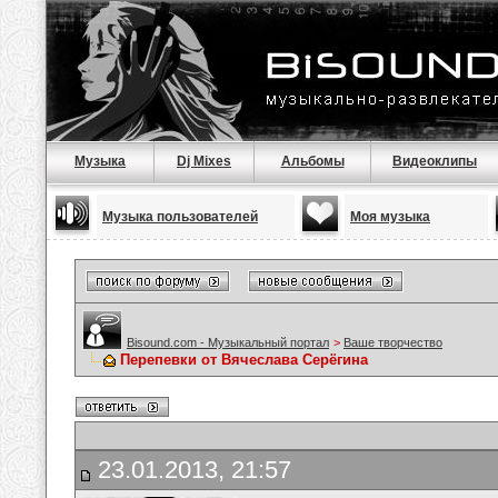
Музыка
Dj Mixes
Альбомы
Видеоклипы
Музыка пользователей
Моя музыка
Bisound.com - Музыкальный портал
>
Ваше творчество
Перепевки от Вячеслава Серёгина
23.01.2013, 21:57