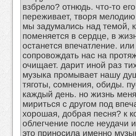
взбрело? отнюдь. что-то его
переживает, творя мелодию 
мы задумались над темой, к
поменяется в сердце, в жизн
останется впечатление. или
сопровождать нас на протя
очищает. дарит иной раз ти
музыка промывает нашу душ
тяготы, сомнения, обиды. пу
каждый день. но жизнь меня
мириться с другом под впеч
хорошая, добрая песня? к к
облегчение после неудачи и
это приносила именно музык