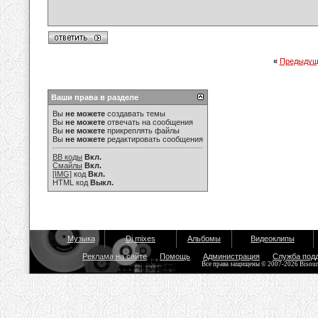
«
Предыдущ
Ваши права в разделе
Вы
не можете
создавать темы
Вы
не можете
отвечать на сообщения
Вы
не можете
прикреплять файлы
Вы
не можете
редактировать сообщения
BB коды
Вкл.
Смайлы
Вкл.
[IMG]
код
Вкл.
HTML код
Выкл.
Музыка
Dj mixes
Альбомы
Видеоклипы
Реклама на сайте
Помощь
Администрация
Служба под
Все права защищены © 2007-2026 Bisou