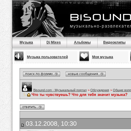
Музыка
Dj Mixes
Альбомы
Видеоклипы
Музыка пользователей
Моя музыка
Bisound.com - Музыкальный портал
>
Обсуждения
>
Общие воп
Что ты чувствуешь? Что для тебя значит музыка?
03.12.2008, 10:30