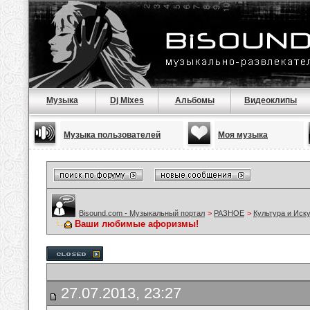
Музыка
Dj Mixes
Альбомы
Видеоклипы
Музыка пользователей
Моя музыка
Bisound.com - Музыкальный портал
>
РАЗНОЕ
>
Культура и Иск
Ваши любимые афоризмы!
27.07.2013, 23:27