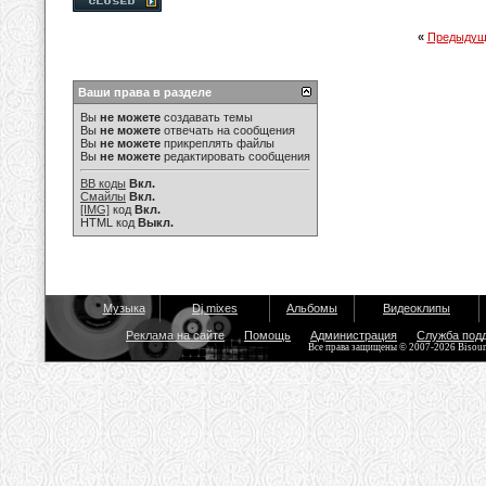
«
Предыдущ
Ваши права в разделе
Вы
не можете
создавать темы
Вы
не можете
отвечать на сообщения
Вы
не можете
прикреплять файлы
Вы
не можете
редактировать сообщения
BB коды
Вкл.
Смайлы
Вкл.
[IMG]
код
Вкл.
HTML код
Выкл.
Музыка
Dj mixes
Альбомы
Видеоклипы
Реклама на сайте
Помощь
Администрация
Служба под
Все права защищены © 2007-2026 Bisou