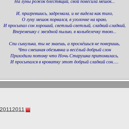
На луны рожок блестящий, свой повесила мешок...
И, пригревшись, задремала, и не видела как тихо,
О луну мешок порвался, в уголочке на краю,
И просыпал сон хороший, светлый-светлый, сладкий-сладкий,
Вперемешку с звездной пылью, в колыбелечку твою...
Спи сынулька, ты не знаешь, а проснёшься не поверишь,
Что смешная обезьянка и весёлый добрый слон
Приходили потому что Ночь Старушка притомилась,
И просыпался в кроватку этот добрый сладкий сон.....
а20112011