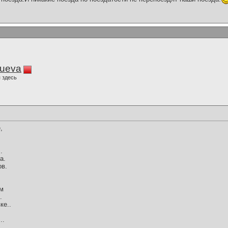
lueva
 здесь
,
.
а.
ов.
ом
.
ке..
..