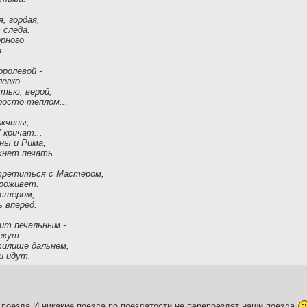
я, гордая,
 следа.
орного
.
королевой -
егко.
тью, верой,
осто теплом...
жчины,
 кричат...
ны и Рима,
хнет печать.
третиться с Мастером,
проживет.
астером,
 вперед.
ит печальным -
екут.
тилище дальнем,
и идут.
поезда.И никакие поезда по поездатости не перепоездят наши поезда.