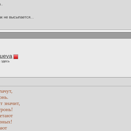
..
ак не высыпается...
lueva
 здесь
лачут,
онь.
т значит,
тронь!
ветают
рных!
ают