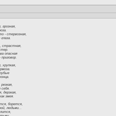
, грозная,
оза.
то - стервозная,
глаза.
я, страстная,
стер.
ва опасная
 приговор.
, хрупкая,
рмоза.
грубые
конца.
 резкая,
 себя.
, дерзкая,
как змея.
ется, борется,
ой, людьми...
олится,
етьми.