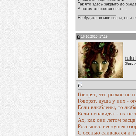
Так что здесь закрыто до обеда
А потом откроется опять...
__________________
Не будите во мне зверя, он и т
16.10.2010, 17:19
tulu
Живу я
Говорят, что рыжие не п
Говорят, душа у них - ог
Если влюблены, то любя
Если ненавидят - их не 
Ах, как они летом расц
Россыпью веснушек озо
С осенью сливаются и т