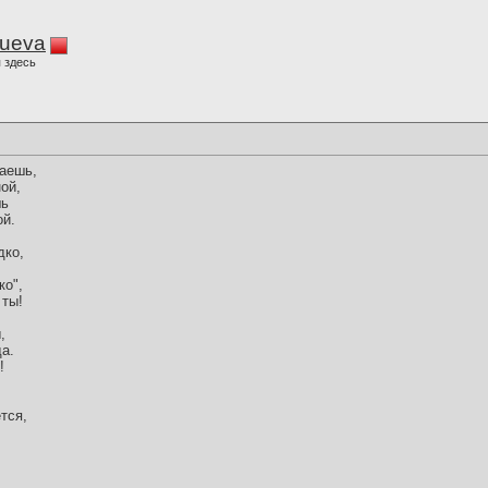
lueva
 здесь
даешь,
ой,
шь
ой.
дко,
ко",
 ты!
,
а.
!
!
тся,