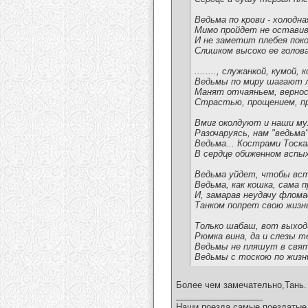
Ведьма по крови - холодна
Мимо пройдет не оставив
И не заметит плебея пок
Слишком высоко ее голова
........, служанкой, кумой, 
Ведьмы по миру шагают л
Манят отчаяньем, вернос
Страстью, прощением, пр
Вмиг околдуют и наши му
Разочаруясь, нам "ведьма"
Ведьма... Кострами Тоска
В сердце обиженном вспы
Ведьма уйдет, чтобы вс
Ведьма, как кошка, сама 
И, замарав неудачу флом
Танком попрет свою жизнь
Только шабаш, вот выход
Рюмка вина, да и слезы т
Ведьмы не пляшут в свя
Ведьмы с тоскою по жизн
Более чем замечательно,Тань.
__________________
Наши поезда самые поездатые 