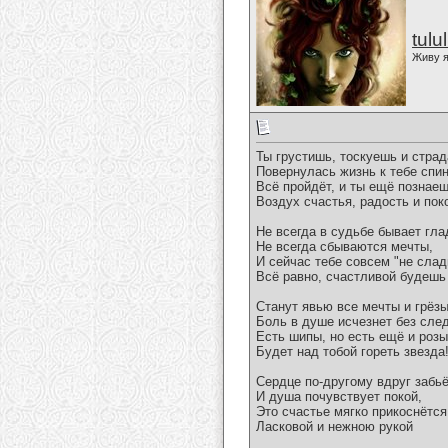
tulu
Живу я
Ты грустишь, тоскуешь и стра
Повернулась жизнь к тебе спин
Всё пройдёт, и ты ещё познае
Воздух счастья, радость и пок
Не всегда в судьбе бывает гла
Не всегда сбываются мечты,
И сейчас тебе совсем "не слад
Всё равно, счастливой будешь
Станут явью все мечты и грёзы
Боль в душе исчезнет без след
Есть шипы, но есть ещё и розы
Будет над тобой гореть звезда
Сердце по-другому вдруг забьё
И душа почувствует покой,
Это счастье мягко прикоснётся
Ласковой и нежною рукой
__________________