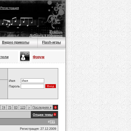
|
Регистрация
Помощь
Добавить в избранное
Видео приколы
Flash-игры
атели
Форум
Имя
Пароль
74
75
83
123
>
Последняя
»
Опции темы
#
721
Регистрация: 27.12.2009