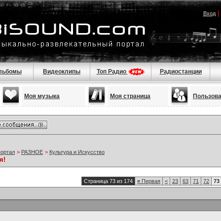
Вход
льбомы
Видеоклипы
Топ Радио
Радиостанции
Моя музыка
Моя страница
Пользов
портал
>
РАЗНОЕ
>
Культура и Искусство
я!
Страница 73 из 174
«
Первая
<
23
63
71
72
73