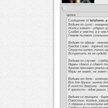
Цитата:
Сообщение от
tululueva
Ведьма по сути - коварная
Искоса глянет - ударит гр
Слабая в чем-то, а в чем-
Гневом пылают стальные 
Ведьма по образу - нежна
Каждое слово - горячий ко
Страсти кипят, точно ла
Встретить ее не судьба -
Ведьма по случаю - слабая
Нервы сдают и сдают то
Криком пронзает реалии 
Меры не знает, не знает 
Ведьма от боли - колючая,
Все для других, ничего для
В юности девушка - легкая
К зрелости - ядом разит, 
Ведьма из принципа - бор
Совестью, жизнью, карьер
У образов в полнолуние м
Сердце и душу терзая пл