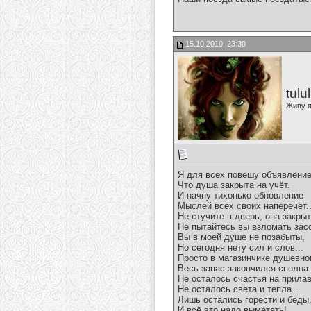
15.10.2010, 23:30
tulu
Живу я
Я для всех повешу объявление
Что душа закрыта на учёт.
И начну тихонько обновление
Мыслей всех своих наперечёт..
Не стучите в дверь, она закрыт
Не пытайтесь вы взломать зас
Вы в моей душе не позабыты,
Но сегодня нету сил и слов...
Просто в магазинчике душевн
Весь запас закончился сполна.
Не осталось счастья на прилав
Не осталось света и тепла...
Лишь остались горести и беды.
И всё это надо выметать!