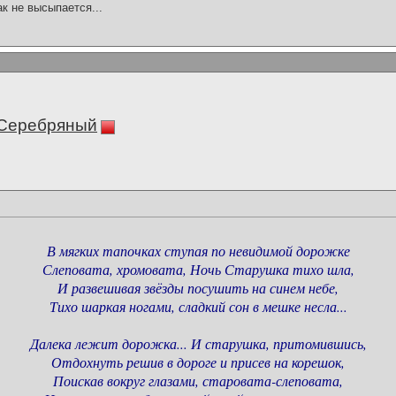
ак не высыпается...
 Серебряный
В мягких тапочках ступая по невидимой дорожке
Слеповата, хромовата, Ночь Старушка тихо шла,
И развешивая звёзды посушить на синем небе,
Тихо шаркая ногами, сладкий сон в мешке несла...
Далека лежит дорожка... И старушка, притомившись,
Отдохнуть решив в дороге и присев на корешок,
Поискав вокруг глазами, старовата-слеповата,