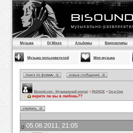
Музыка
Dj Mixes
Альбомы
Видеоклипы
Музыка пользователей
Моя музыка
Bisound.com - Музыкальный портал
>
РАЗНОЕ
>
Он и Она
верите ли вы в любовь??
05.08.2011, 21:05