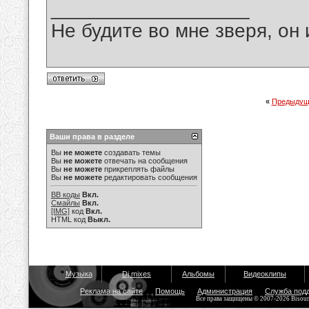
__________________
Не будите во мне зверя, он 
«
Предыдущ
Ваши права в разделе
Вы
не можете
создавать темы
Вы
не можете
отвечать на сообщения
Вы
не можете
прикреплять файлы
Вы
не можете
редактировать сообщения
BB коды
Вкл.
Смайлы
Вкл.
[IMG]
код
Вкл.
HTML код
Выкл.
Музыка
Dj mixes
Альбомы
Видеоклипы
Реклама на сайте
Помощь
Администрация
Служба под
Все права защищены © 2007-2026 Bisou