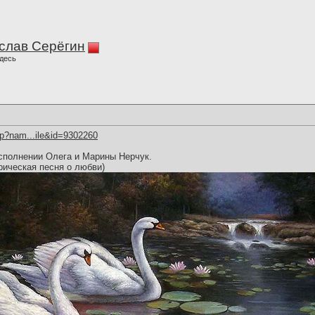
слав Серёгин
десь
hp?nam...ile&id=9302260
сполнении Олега и Марины Нерчук.
рическая песня о любви)