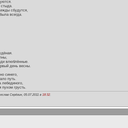
уются.
 стыда.
адежды сбудутся,
была всегда.
удёная.
лны,
еди влюблённые.
ервый день весны.
но синего,
ало путь.
а лебединого,
 пухом грусть.
еслав Серёгин, 05.07.2011 в
18:32
.