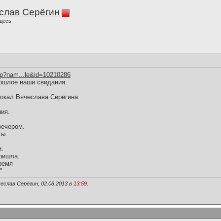
слав Серёгин
десь
hp?nam...le&id=10210286
ошлое наши свидания.
вокал Вячеслава Серёгина
ия.
вечером.
ты.
и.
ришла.
ремя
"
еслав Серёгин, 02.08.2013 в
13:59
.