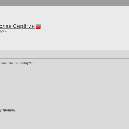
слав Серёгин
десь
я залита на форуме
у печаль.