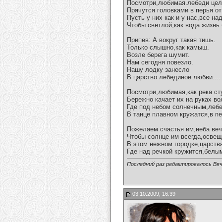
Посмотри,любимая.лебеди цел
Прячутся головками в перья от
Пусть у них как и у нас,все н
Чтобы светлой,как вода жизнь 
Припев: А вокруг такая тишь.
Только слышно,как камыш.
Возле берега шумит.
Нам сегодня повезло.
Нашу лодку занесло
В царство лебединое любви....
Посмотри,любимая,как река ст
Бережно качает их на руках во
Где под небом солнечным,леб
В танце плавном кружатся,в п
Пожелаем счастья им,неба веч
Чтобы солнце им всегда,освещ
В этом нежном городке,царств
Где над речкой кружится,белым
Последний раз редактировалось Вяч
03.10.2009, 16:39