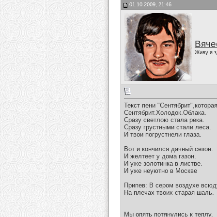
01.10.2009, 21:46
Вяче
Живу я з
Текст пени "Сентябрит",котора
Сентябрит.Холодок.Облака.
Сразу светлою стала река.
Сразу грустными стали леса.
И твои погрустнели глаза.
Вот и кончился дачный сезон.
И желтеет у дома газон.
И уже золотинка в листве.
И уже неуютно в Москве
Припев: В сером воздухе всюд
На плечах твоих старая шаль.
Мы опять потянулись к теплу.