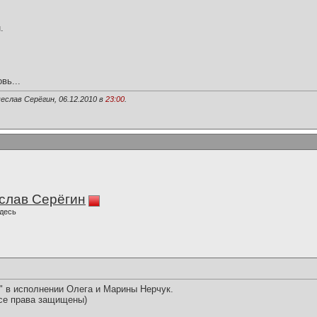
.
вь...
еслав Серёгин, 06.12.2010 в
23:00
.
слав Серёгин
десь
" в исполнении Олега и Марины Нерчук.
се права защищены)