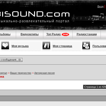
Вход
льбомы
Видеоклипы
Топ Радио
Радиостанции
Моя музыка
Моя страница
Пользов
портал
>
Ваше творчество
>
Авторская песня
ина
Страница 1 из 42