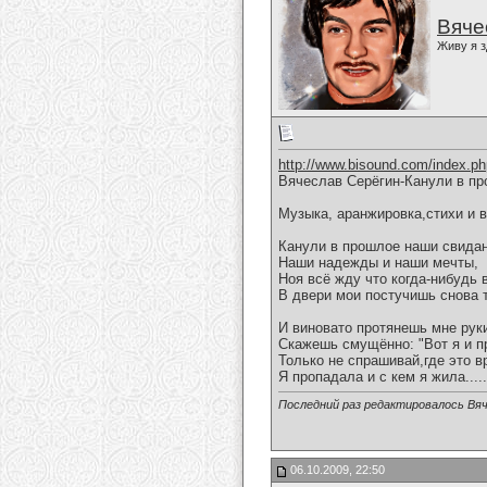
Вяче
Живу я з
http://www.bisound.com/index.p
Вячеслав Серёгин-Канули в пр
Музыка, аранжировка,стихи и 
Канули в прошлое наши свидан
Наши надежды и наши мечты,
Ноя всё жду что когда-нибудь 
В двери мои постучишь снова 
И виновато протянешь мне рук
Скажешь смущённо: "Вот я и п
Только не спрашивай,где это в
Я пропадала и с кем я жила.....
Последний раз редактировалось Вяч
06.10.2009, 22:50