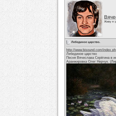
Вяче
Живу я з
Лебединое царство.
http://www.bisound.com/index.p
Лебединое царство
Песня Вячеслава Серёгина в и
Аранжировка Олег Нерчук. (Ли