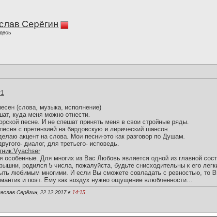
слав Серёгин
десь
r1
песен (слова, музыка, исполнение)
шат, куда меня можно отнести.
торской песне. И не спешат принять меня в свои стройные ряды.
песня с претензией на бардовскую и лирический шансон.
елаю акцент на слова. Мои песни-это как разговор по Душам.
другого- диалог, для третьего- исповедь.
астник:Vyachser
ия особенные. Для многих из Вас Любовь является одной из главной со
шни, родился 5 числа, пожалуйста, будьте снисходительны к его лег
ыть любимым многими. И если Вы сможете совладать с ревностью, то В
омантик и поэт. Ему как воздух нужно ощущение влюбленности...
еслав Серёгин, 22.12.2017 в
14:15
.