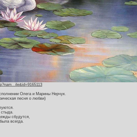
hp?nam...ile&id=9165113
сполнении Олега и Марины Нерчук.
рическая песня о любви)
луются.
 стыда.
адежды сбудутся,
была всегда.