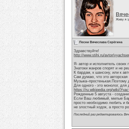
Вяче
Живу я з
Песни Вячеслава Серёгина
Здравствуйте!
http://www.stihi.ru/avtor/vyachse
Я- автор и исполнитель своих 
Знатоки жанров спорят и не ре
К бардам, к шансону, или к ав
Сам думаю, что это авторская 
Музыка–простенькая.Поэтому д
Для одного - это монолог, для 
https://ru.wikipedia.org/wiki/Уч
Рожденные 5 августа - создан
Если Ваш любимый, милые Бары
просто необходимо любить и б
не злостный ходок, а просто р
Последний раз редактировалось Вяч