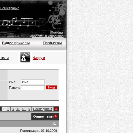
|
Регистрация
Помощь
Добавить в избранное
Видео приколы
Flash-игры
атели
Форум
Имя
Пароль
9
1
2
3
11
51
>
Последняя
»
Опции темы
#
1
Регистрация: 01.10.2009