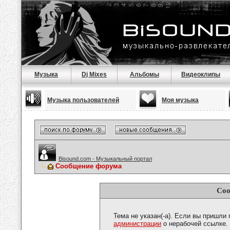
Музыка
Dj Mixes
Альбомы
Видеоклипы
Музыка пользователей
Моя музыка
Bisound.com - Музыкальный портал
Сообщение форума
Соо
Тема не указан(-а). Если вы пришли
администрации
о нерабочей ссылке.