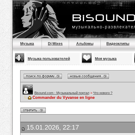
Музыка
Dj Mixes
Альбомы
Видеоклипы
Музыка пользователей
Моя музыка
Bisound.com - Музыкальный портал
>
Что нового ?
Commander du Vyvanse en ligne
15.01.2026, 22:17