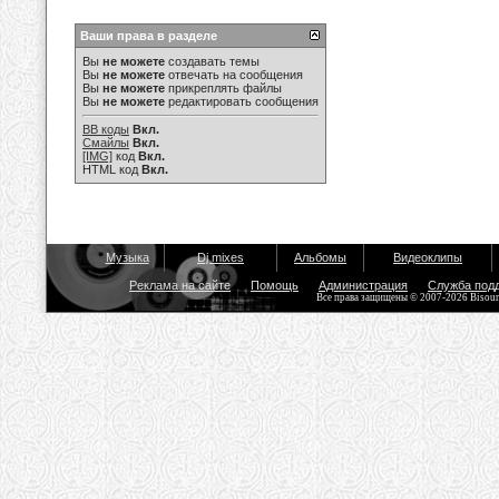
Ваши права в разделе
Вы
не можете
создавать темы
Вы
не можете
отвечать на сообщения
Вы
не можете
прикреплять файлы
Вы
не можете
редактировать сообщения
BB коды
Вкл.
Смайлы
Вкл.
[IMG]
код
Вкл.
HTML код
Вкл.
Музыка
Dj mixes
Альбомы
Видеоклипы
Реклама на сайте
Помощь
Администрация
Служба под
Все права защищены © 2007-2026 Bisou