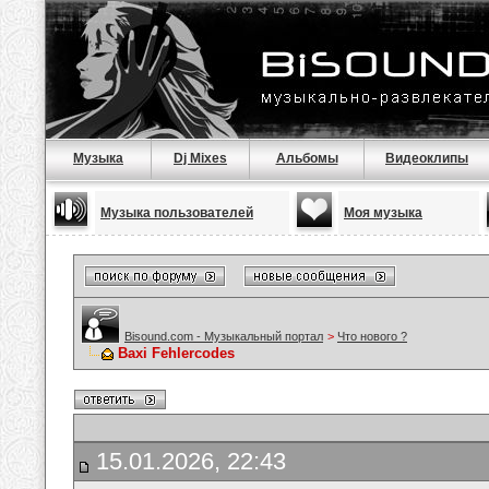
Музыка
Dj Mixes
Альбомы
Видеоклипы
Музыка пользователей
Моя музыка
Bisound.com - Музыкальный портал
>
Что нового ?
Baxi Fehlercodes
15.01.2026, 22:43