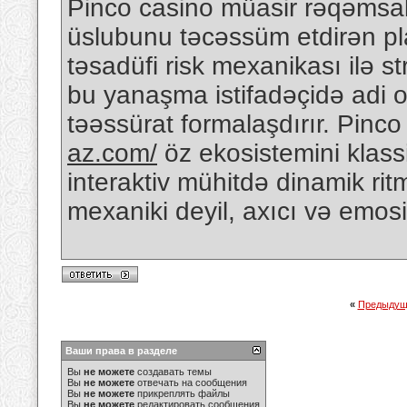
Pinco casino müasir rəqəmsal
üslubunu təcəssüm etdirən pla
təsadüfi risk mexanikası ilə str
bu yanaşma istifadəçidə adi 
təəssürat formalaşdırır. Pinc
az.com/
öz ekosistemini klass
interaktiv mühitdə dinamik rit
mexaniki deyil, axıcı və emosi
«
Предыдущ
Ваши права в разделе
Вы
не можете
создавать темы
Вы
не можете
отвечать на сообщения
Вы
не можете
прикреплять файлы
Вы
не можете
редактировать сообщения