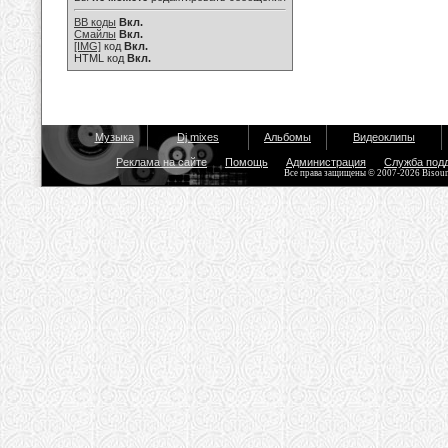
BB коды
Вкл.
Смайлы
Вкл.
[IMG]
код
Вкл.
HTML код
Вкл.
Музыка
Dj mixes
Альбомы
Видеоклипы
Реклама на сайте
Помощь
Администрация
Служба под
Все права защищены © 2007-2026 Bisou