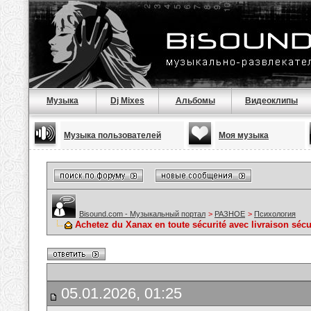
Музыка
Dj Mixes
Альбомы
Видеоклипы
Музыка пользователей
Моя музыка
Bisound.com - Музыкальный портал
>
РАЗНОЕ
>
Психология
Achetez du Xanax en toute sécurité avec livraison sécu
05.01.2026, 01:25