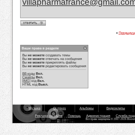
villapharmafrance@gmail.co
«
Предыдущ
Ваши права в разделе
Вы
не можете
создавать темы
Вы
не можете
отвечать на сообщения
Вы
не можете
прикреплять файлы
Вы
не можете
редактировать сообщения
BB коды
Вкл.
Смайлы
Вкл.
[IMG]
код
Вкл.
HTML код
Выкл.
Музыка
Dj mixes
Альбомы
Видеоклипы
Реклама на сайте
Помощь
Администрация
Служба под
Все права защищены © 2007-2026 Bisou