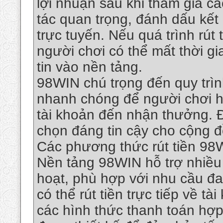
lợi nhuận sau khi tham gia cá
tác quan trọng, đánh dấu kết q
trực tuyến. Nếu quá trình rút
người chơi có thể mất thời gi
tin vào nền tảng.
98WIN chú trọng đến quy trìn
nhanh chóng để người chơi ho
tài khoản đến nhận thưởng. Đ
chọn đáng tin cậy cho cộng đ
Các phương thức rút tiền 98
Nền tảng 98WIN hỗ trợ nhiều 
hoạt, phù hợp với nhu cầu đ
có thể rút tiền trực tiếp về t
các hình thức thanh toán hợ