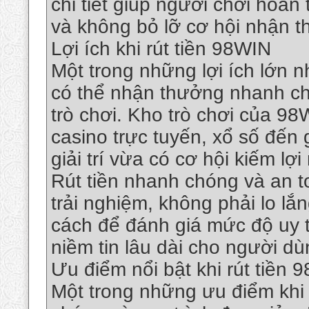
chi tiết giúp người chơi hoàn
và không bỏ lỡ cơ hội nhận 
Lợi ích khi rút tiền 98WIN
Một trong những lợi ích lớn n
có thể nhận thưởng nhanh ch
trò chơi. Kho trò chơi của 9
casino trực tuyến, xổ số đến
giải trí vừa có cơ hội kiếm lợ
Rút tiền nhanh chóng và an t
trải nghiệm, không phải lo lắ
cách để đánh giá mức độ uy t
niềm tin lâu dài cho người dù
Ưu điểm nổi bật khi rút tiền 
Một trong những ưu điểm khi 