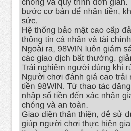
chóng và quy trình đơn giản. 
bước cơ bản để nhận tiền, kh
sức.
Hệ thống bảo mật cao cấp đả
thông tin cá nhân và tài chín
Ngoài ra, 98WIN luôn giám sát
các giao dịch bất thường, giả
Trải nghiệm người dùng khi rú
Người chơi đánh giá cao trải 
tiền 98WIN. Từ thao tác đăng
nhập số tiền đến xác nhận gia
chóng và an toàn.
Giao diện thân thiện, dễ sử d
giúp người chơi thực hiện gi