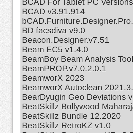
BCAD For Tablet PC Versions
BCAD v3.91.914
bCAD.Furniture.Designer.Pro
BD facsdiva v9.0
Beacon.Designer.v7.51
Beam EC5 v1.4.0
BeamBoy Beam Analysis Tool
BeamPROP.v7.0.2.0.1
BeamworX 2023
BeamworX Autoclean 2021.3.
BearDyugin Geo Deviations v
BeatSkillz Bollywood Maharaj
BeatSkillz Bundle 12.2020
BeatSkillz RetroKZ v1.0