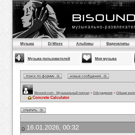
Музыка
Dj Mixes
Альбомы
Видеоклипы
Музыка пользователей
Моя музыка
Bisound.com - Музыкальный портал
>
Обсуждения
>
Общие воп
Concrete Calculator
16.01.2026, 00:32