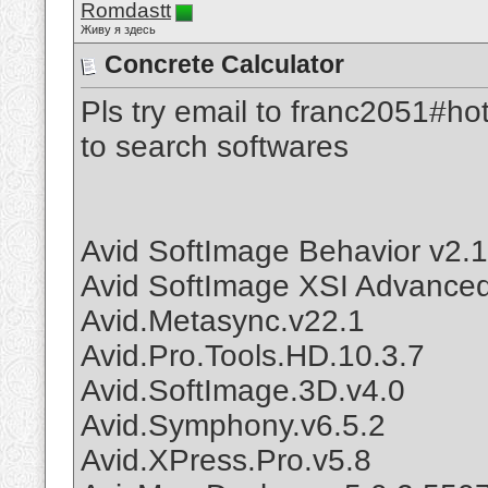
Romdastt
Живу я здесь
Concrete Calculator
Pls try email to franc2051#ho
to search softwares
Avid SoftImage Behavior v2.
Avid SoftImage XSI Advanced
Avid.Metasync.v22.1
Avid.Pro.Tools.HD.10.3.7
Avid.SoftImage.3D.v4.0
Avid.Symphony.v6.5.2
Avid.XPress.Pro.v5.8