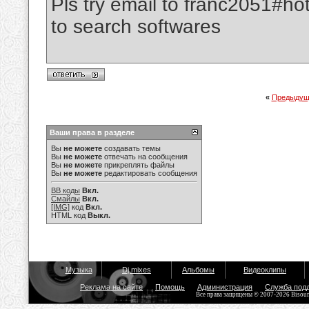
Pls try email to franc2051#ho
to search softwares
«
Предыдущ
Ваши права в разделе
Вы
не можете
создавать темы
Вы
не можете
отвечать на сообщения
Вы
не можете
прикреплять файлы
Вы
не можете
редактировать сообщения
BB коды
Вкл.
Смайлы
Вкл.
[IMG]
код
Вкл.
HTML код
Выкл.
Музыка
Dj mixes
Альбомы
Видеоклипы
Реклама на сайте
Помощь
Администрация
Служба под
Все права защищены © 2007-2026 Bisou