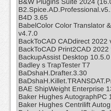
B&W Plugins Suite 2024 (16.
B2.Spice.AD.Professional.v5.
B4D 3.65
BabelColor Color Translator 
v4.7.0
BackToCAD CADdirect 2022 
BackToCAD Print2CAD 2022 
BackupAssist Desktop 10.5.0
Badley s TrapTester T7
BaDshaH.Drafter.3.30
BaDshaH.Killet.TRANSDAT.Pr
BAE ShipWeight Enterprise 1
Baker Hughes AutographPC 1
Baker Hughes Centrilift Auto