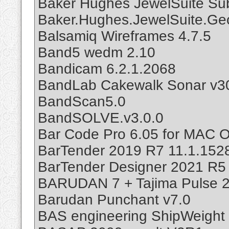
Baker Hughes JewelSuite Su
Baker.Hughes.JewelSuite.Ge
Balsamiq Wireframes 4.7.5
Band5 wedm 2.10
Bandicam 6.2.1.2068
BandLab Cakewalk Sonar v30
BandScan5.0
BandSOLVE.v3.0.0
Bar Code Pro 6.05 for MAC 
BarTender 2019 R7 11.1.152
BarTender Designer 2021 R5 
BARUDAN 7 + Tajima Pulse 
Barudan Punchant v7.0
BAS engineering ShipWeight