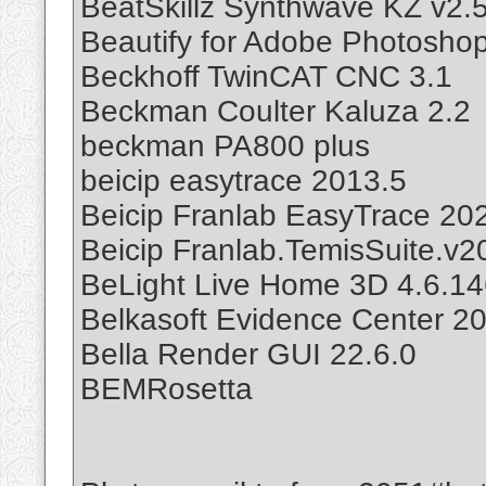
BeatSkillz Synthwave KZ v2.
Beautify for Adobe Photoshop
Beckhoff TwinCAT CNC 3.1
Beckman Coulter Kaluza 2.2
beckman PA800 plus
beicip easytrace 2013.5
Beicip Franlab EasyTrace 20
Beicip Franlab.TemisSuite.v2
BeLight Live Home 3D 4.6.1
Belkasoft Evidence Center 2
Bella Render GUI 22.6.0
BEMRosetta