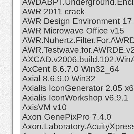
AWDABPT.Underground.Enclo
AWR 2011 crack
AWR Design Environment 17 
AWR Microwave Office v15
AWR.Nuhertz.Filter.For.AWR
AWR.Testwave.for.AWRDE.v2
AXCAD.v2006.build.102.Win
AxCent 8.6.7.0 Win32_64
Axial 8.6.9.0 Win32
Axialis IconGenerator 2.05 x
Axialis IconWorkshop v6.9.1
AxisVM v10
Axon GenePixPro 7.4.0
Axon.Laboratory.AcuityXpress