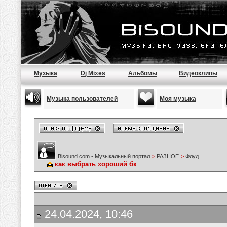
Музыка
Dj Mixes
Альбомы
Видеоклипы
Музыка пользователей
Моя музыка
Bisound.com - Музыкальный портал
>
РАЗНОЕ
>
Флуд
как выбрать хороший бк
24.04.2024, 10:46