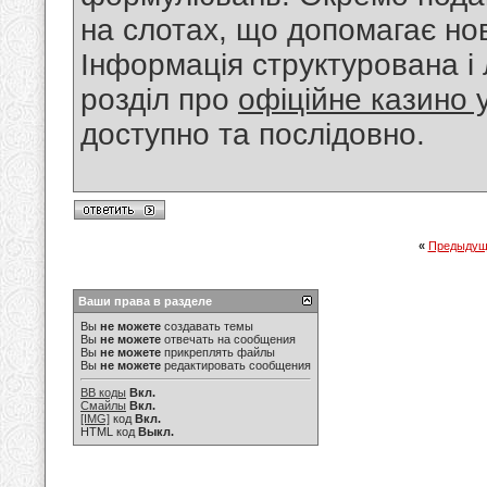
на слотах, що допомагає но
Інформація структурована і 
розділ про
офіційне казино 
доступно та послідовно.
«
Предыдущ
Ваши права в разделе
Вы
не можете
создавать темы
Вы
не можете
отвечать на сообщения
Вы
не можете
прикреплять файлы
Вы
не можете
редактировать сообщения
BB коды
Вкл.
Смайлы
Вкл.
[IMG]
код
Вкл.
HTML код
Выкл.