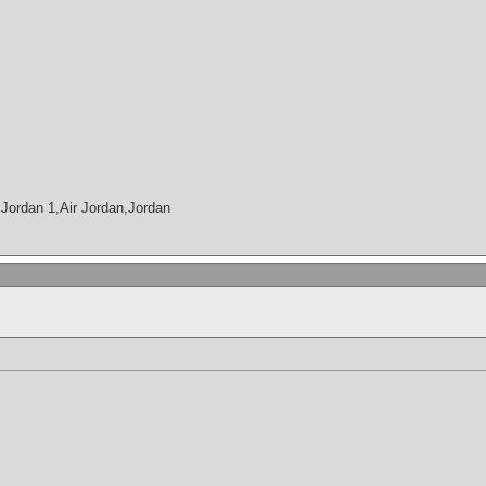
Jordan 1,Air Jordan,Jordan