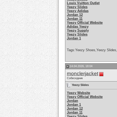
Louis Vuitton Outlet
Yeezy Slides
Yeezy Adidas
Jordan 12
Jordan 11
Yeezy Official Website
Adidas Yeezy
Yeezy Supply
Yeezy Slides
Jordan 1
Tags:Yeezy Shoes,Yeezy Slides,
14.04.2026, 18:04
monclerjacket
Собеседник
Yeezy Slides
Yeezy Website
Yeezy Official Website
Jordan
Jordan 1
Jordan 12
Jordan 11
Yeezy Slides