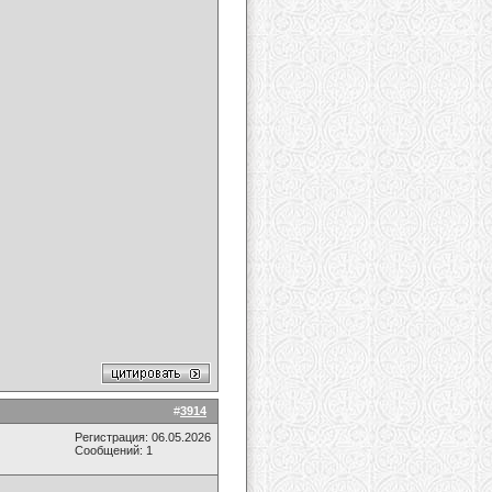
#
3914
Регистрация: 06.05.2026
Сообщений: 1