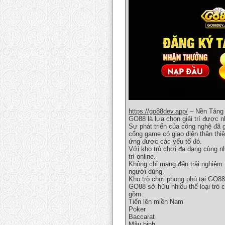
https://go88dev.app/
– Nền Tảng 
GO88 là lựa chọn giải trí được 
Sự phát triển của công nghệ đã g
cổng game có giao diện thân thiệ
ứng được các yếu tố đó.
Với kho trò chơi đa dạng cùng n
trí online.
Không chỉ mang đến trải nghiệm t
người dùng.
Kho trò chơi phong phú tại GO88
GO88 sở hữu nhiều thể loại trò 
gồm:
Tiến lên miền Nam
Poker
Baccarat
Mậu binh