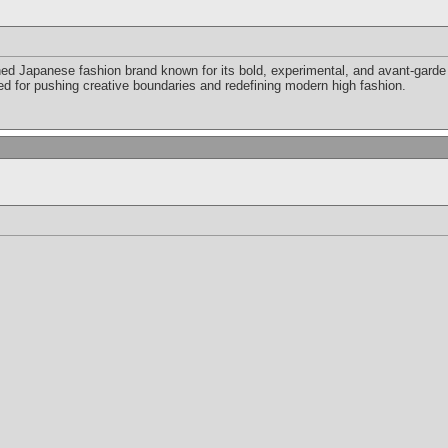
ed Japanese fashion brand known for its bold, experimental, and avant-gard
d for pushing creative boundaries and redefining modern high fashion.