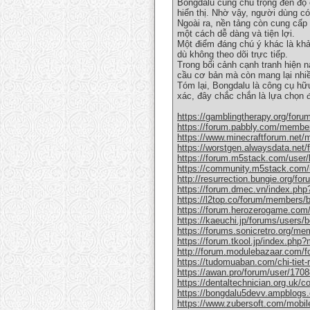
Bongdalu cũng chú trọng đến độ 
hiển thị. Nhờ vậy, người dùng c
Ngoài ra, nền tảng còn cung cấp 
một cách dễ dàng và tiện lợi.
Một điểm đáng chú ý khác là khả 
dù không theo dõi trực tiếp.
Trong bối cảnh cạnh tranh hiện 
cầu cơ bản mà còn mang lại nhiề
Tóm lại, Bongdalu là công cụ hữu
xác, đây chắc chắn là lựa chọn
https://gamblingtherapy.org/for
https://forum.pabbly.com/member
https://www.minecraftforum.net
https://worstgen.alwaysdata.net/
https://forum.m5stack.com/user
https://community.m5stack.com/
http://resurrection.bungie.org/f
https://forum.dmec.vn/index.ph
https://l2top.co/forum/members/
https://forum.herozerogame.com/
https://kaeuchi.jp/forums/users/
https://forums.sonicretro.org/me
https://forum.tkool.jp/index.php
http://forum.modulebazaar.com/f
https://tudomuaban.com/chi-tiet-r
https://awan.pro/forum/user/1708
https://dentaltechnician.org.uk/
https://bongdalu5devv.ampblogs
https://www.zubersoft.com/mobil