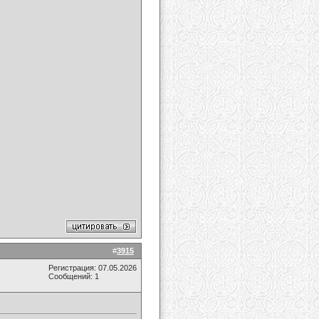
#
3915
Регистрация: 07.05.2026
Сообщений: 1