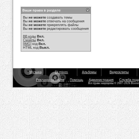
Ваши права в разделе
Вы
не можете
создавать темы
Вы
не можете
отвечать на сообщения
Вы
не можете
прикреплять файлы
Вы
не можете
редактировать сообщения
BB коды
Вкл.
Смайлы
Вкл.
[IMG]
код
Вкл.
HTML код
Выкл.
Музыка
Dj mixes
Альбомы
Видеоклипы
Реклама на сайте
Помощь
Администрация
Служба под
Все права защищены © 2007-2026 Bisou