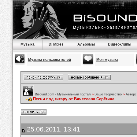
Музыка
Dj Mixes
Альбомы
Видеоклипы
Музыка пользователей
Моя музыка
Bisound.com - Музыкальный портал
>
Ваше творчество
>
Авторс
Песни под гитару от Вячеслава Серёгина
25.06.2011, 13:41