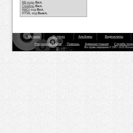
BB коды
Вкл.
Смайлы
Вкл.
[IMG]
код
Вкл.
HTML код
Выкл.
Музыка
Dj mixes
Альбомы
Видеоклипы
Реклама на сайте
Помощь
Администрация
Служба под
Все права защищены © 2007-2026 Bisou