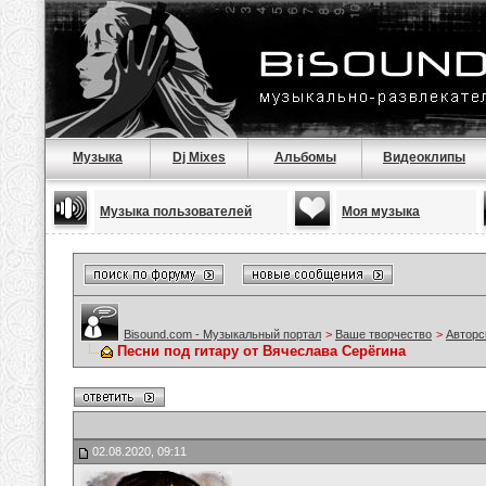
Музыка
Dj Mixes
Альбомы
Видеоклипы
Музыка пользователей
Моя музыка
Bisound.com - Музыкальный портал
>
Ваше творчество
>
Авторс
Песни под гитару от Вячеслава Серёгина
02.08.2020, 09:11