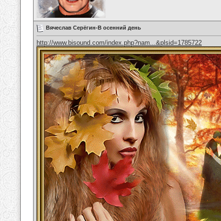
Вячеслав Серёгин-В осенний день
http://www.bisound.com/index.php?nam...&plsid=1785722