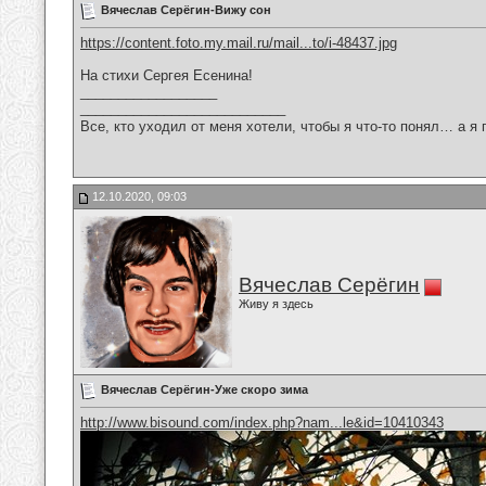
Вячеслав Серёгин-Вижу сон
https://content.foto.my.mail.ru/mail...to/i-48437.jpg
На стихи Сергея Есенина!
__________________
___________________________
Все, кто уходил от меня хотели, чтобы я что-то понял… а я 
12.10.2020, 09:03
Вячеслав Серёгин
Живу я здесь
Вячеслав Серёгин-Уже скоро зима
http://www.bisound.com/index.php?nam...le&id=10410343