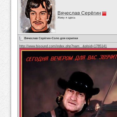
Вячеслав Серёгин
Живу я здесь
Вячеслав Серёгин-Соло для скрипки
http://www.bisound.com/index.php?nam...&plsid=1785141