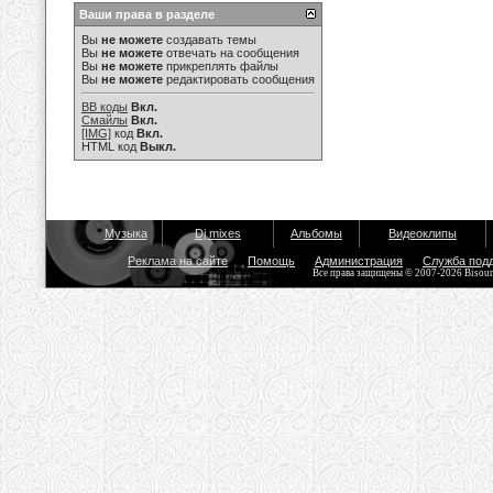
Ваши права в разделе
Вы
не можете
создавать темы
Вы
не можете
отвечать на сообщения
Вы
не можете
прикреплять файлы
Вы
не можете
редактировать сообщения
BB коды
Вкл.
Смайлы
Вкл.
[IMG]
код
Вкл.
HTML код
Выкл.
Музыка
Dj mixes
Альбомы
Видеоклипы
Реклама на сайте
Помощь
Администрация
Служба под
Все права защищены © 2007-2026 Bisou