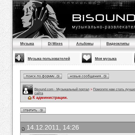
Музыка
Dj Mixes
Альбомы
Видеоклипы
Музыка пользователей
Моя музыка
Bisound.com - Музыкальный портал
>
Помогите нам стать лучше
сайта
К администрации.
14.12.2011, 14:26